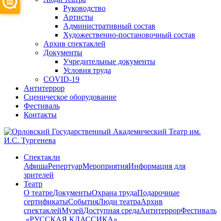
Руководство
Артисты
Административный состав
Художественно-постановочный состав
Архив спектаклей
Документы
Учредительные документы
Условия труда
COVID-19
Антитеррор
Сценическое оборудование
Фестиваль
Контакты
Спектакли
Афиша
Репертуар
Мероприятия
Информация для
зрителей
Театр
О театре
Документы
Охрана труда
Подарочные
сертификаты
События
Люди театра
Архив
спектаклей
Музей
Доступная среда
Антитеррор
Фестиваль
​ «РУССКАЯ КЛАССИКА»