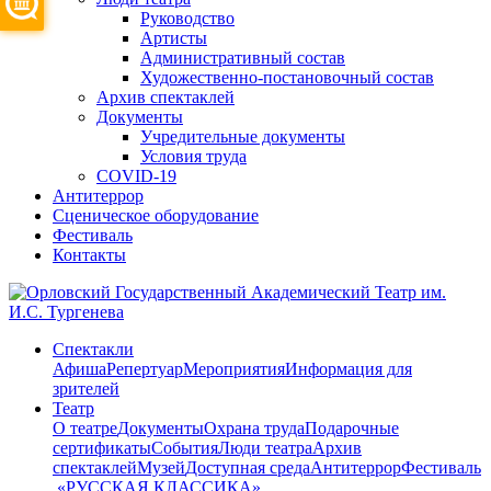
Руководство
Артисты
Административный состав
Художественно-постановочный состав
Архив спектаклей
Документы
Учредительные документы
Условия труда
COVID-19
Антитеррор
Сценическое оборудование
Фестиваль
Контакты
Спектакли
Афиша
Репертуар
Мероприятия
Информация для
зрителей
Театр
О театре
Документы
Охрана труда
Подарочные
сертификаты
События
Люди театра
Архив
спектаклей
Музей
Доступная среда
Антитеррор
Фестиваль
​ «РУССКАЯ КЛАССИКА»