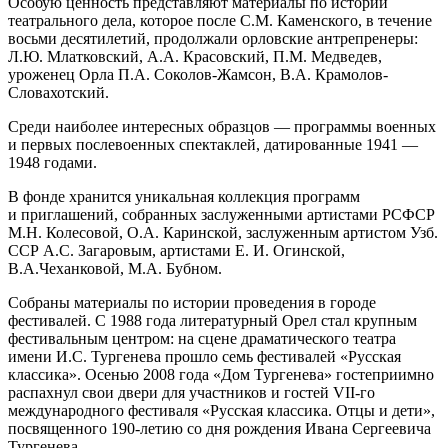
Особую ценность представляют материалы по истории
театрального дела, которое после С.М. Каменского, в течение
восьми десятилетий, продолжали орловские антрепренеры:
Л.Ю. Млатковский, А.А. Красовский, П.М. Медведев,
уроженец Орла П.А. Соколов-Жамсон, В.А. Крамолов-
Словахотский.
Среди наиболее интересных образцов — программы военных
и первых послевоенных спектаклей, датированные 1941 —
1948 годами.
В фонде хранится уникальная коллекция программ
и приглашений, собранных заслуженными артистами РСФСР
М.Н. Колесовой, О.А. Каринской, заслуженным артистом Узб.
ССР А.С. Загаровым, артистами Е. И. Огинской,
В.А.Чеханковой, М.А. Бубном.
Собраны материалы по истории проведения в городе
фестивалей. С 1988 года литературный Орел стал крупным
фестивальным центром: на сцене драматического театра
имени И.С. Тургенева прошло семь фестивалей «Русская
классика». Осенью 2008 года «Дом Тургенева» гостеприимно
распахнул свои двери для участников и гостей VII-го
международного фестиваля «Русская классика. Отцы и дети»,
посвященного 190-летию со дня рождения Ивана Сергеевича
Тургенева.