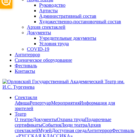
Руководство
Артисты
Административный состав
Художественно-постановочный состав
Архив спектаклей
Документы
Учредительные документы
Условия труда
COVID-19
Антитеррор
Сценическое оборудование
Фестиваль
Контакты
Спектакли
Афиша
Репертуар
Мероприятия
Информация для
зрителей
Театр
О театре
Документы
Охрана труда
Подарочные
сертификаты
События
Люди театра
Архив
спектаклей
Музей
Доступная среда
Антитеррор
Фестиваль
​ «РУССКАЯ КЛАССИКА»