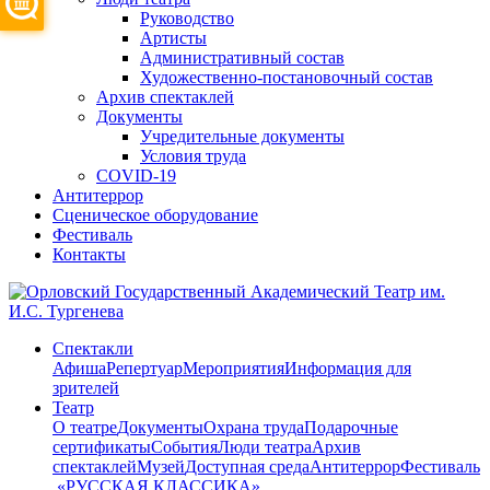
Руководство
Артисты
Административный состав
Художественно-постановочный состав
Архив спектаклей
Документы
Учредительные документы
Условия труда
COVID-19
Антитеррор
Сценическое оборудование
Фестиваль
Контакты
Спектакли
Афиша
Репертуар
Мероприятия
Информация для
зрителей
Театр
О театре
Документы
Охрана труда
Подарочные
сертификаты
События
Люди театра
Архив
спектаклей
Музей
Доступная среда
Антитеррор
Фестиваль
​ «РУССКАЯ КЛАССИКА»