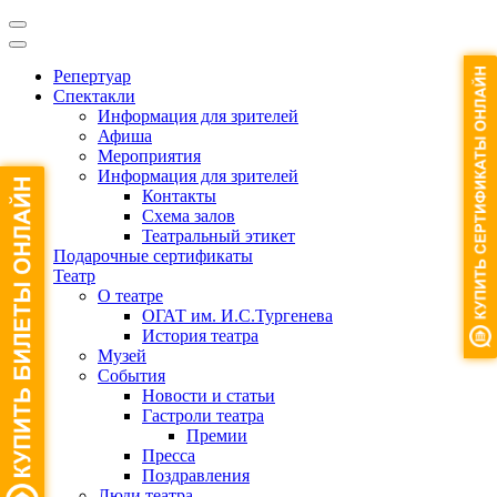
Репертуар
Спектакли
Информация для зрителей
Афиша
Мероприятия
Информация для зрителей
Контакты
Схема залов
Театральный этикет
Подарочные сертификаты
Театр
О театре
ОГАТ им. И.С.Тургенева
История театра
Музей
События
Новости и статьи
Гастроли театра
Премии
Пресса
Поздравления
Люди театра