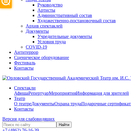
Руководство
Артисты
Административный состав
Художественно-постановочный состав
Архив спектаклей
Документы
Учредительные документы
Условия труда
COVID-19
Антитеррор
Сценическое оборудование
Фестиваль
Контакты
Спектакли
Афиша
Репертуар
Мероприятия
Информация для зрителей
Театр
О театре
Документы
Охрана труда
Подарочные сертифика
Контакты
Версия для слабовидящих
Найти
+7 (4862) 76-16-39