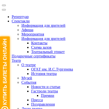
Репертуар
Спектакли
Информация для зрителей
Афиша
Мероприятия
Информация для зрителей
Контакты
Схема залов
Театральный этикет
Подарочные сертификаты
Театр
О театре
ОГАТ им. И.С.Тургенева
История театра
Музей
События
Новости и статьи
Гастроли театра
Премии
Пресса
Поздравления
Люди театра