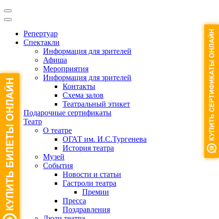
Репертуар
Спектакли
Информация для зрителей
Афиша
Мероприятия
Информация для зрителей
Контакты
Схема залов
Театральный этикет
Подарочные сертификаты
Театр
О театре
ОГАТ им. И.С.Тургенева
История театра
Музей
События
Новости и статьи
Гастроли театра
Премии
Пресса
Поздравления
Люди театра