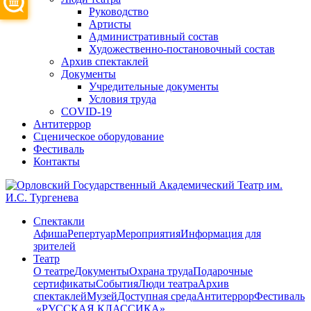
Руководство
Артисты
Административный состав
Художественно-постановочный состав
Архив спектаклей
Документы
Учредительные документы
Условия труда
COVID-19
Антитеррор
Сценическое оборудование
Фестиваль
Контакты
Спектакли
Афиша
Репертуар
Мероприятия
Информация для
зрителей
Театр
О театре
Документы
Охрана труда
Подарочные
сертификаты
События
Люди театра
Архив
спектаклей
Музей
Доступная среда
Антитеррор
Фестиваль
​ «РУССКАЯ КЛАССИКА»