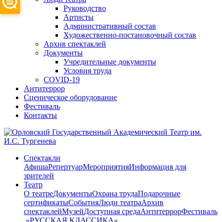
Руководство
Артисты
Административный состав
Художественно-постановочный состав
Архив спектаклей
Документы
Учредительные документы
Условия труда
COVID-19
Антитеррор
Сценическое оборудование
Фестиваль
Контакты
Спектакли
Афиша
Репертуар
Мероприятия
Информация для
зрителей
Театр
О театре
Документы
Охрана труда
Подарочные
сертификаты
События
Люди театра
Архив
спектаклей
Музей
Доступная среда
Антитеррор
Фестиваль
​ «РУССКАЯ КЛАССИКА»