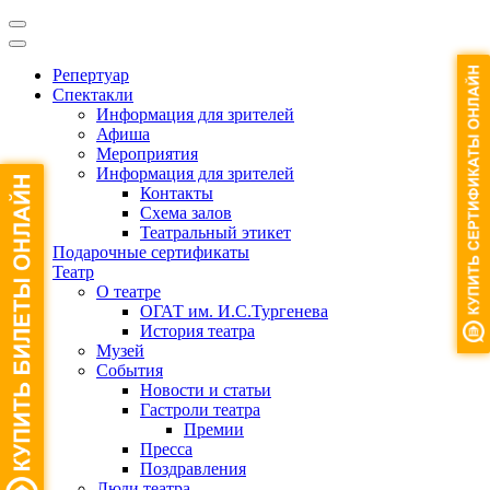
Репертуар
Спектакли
Информация для зрителей
Афиша
Мероприятия
Информация для зрителей
Контакты
Схема залов
Театральный этикет
Подарочные сертификаты
Театр
О театре
ОГАТ им. И.С.Тургенева
История театра
Музей
События
Новости и статьи
Гастроли театра
Премии
Пресса
Поздравления
Люди театра