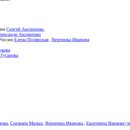
сии
Сергей Аксиненко
лександр Аксиненко
 России
Елена Полянская
,
Вероника Иванова
укова
 Гусарова
нова
,
Снежана Малых
,
Вероника Иванова
,
Екатерина Ваваева
</a