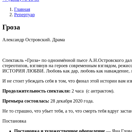
Главная
Репертуар
Гроза
Александр Островский.
Драма
Спектакль «Гроза» по одноимённой пьесе А.Н.Островского далё
стереотипов, взглянув на героев современным взглядом, режис
ИСТОРИЯ ЛЮБВИ. Любовь как дар, любовь как наваждение, любо
И не стоит убеждать себя в том, что финал этой истории вам из
Продолжительность спектакля:
2 часа (с антрактом).
Премьера состоялась:
28 декабря 2020 года.
Не то страшно, что убьет тебя, а то, что смерть тебя вдруг зас
Постановка
Постановка и художественное оформление
— Яна Глова