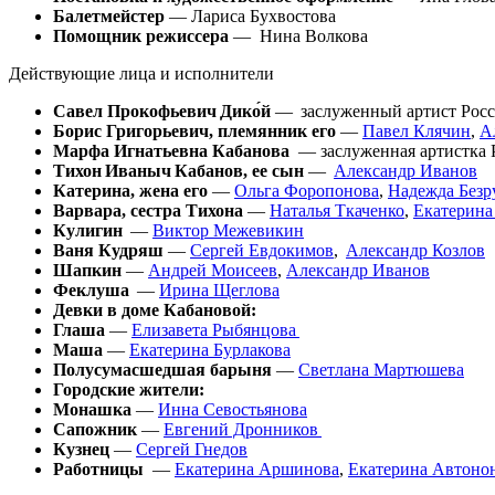
Балетмейстер
— Лариса Бухвостова
Помощник режиссера
— Нина Волкова
Действующие лица и исполнители
Савел Прокофьевич Дико́й
— заслуженный артист Рос
Борис Григорьевич, племянник его
—
Павел Клячин
,
А
Марфа Игнатьевна Кабанова
— заслуженная артистка
Тихон Иваныч Кабанов, ее сын
—
Александр Иванов
Катерина, жена его
—
Ольга Форопонова
,
Надежда Безр
Варвара, сестра Тихона
—
Наталья Ткаченко
,
Екатерина
Кулигин
—
Виктор Межевикин
Ваня Кудряш
—
Сергей Евдокимов
,
Александр Козлов
Шапкин
—
Андрей Моисеев
,
Александр Иванов
Феклуша
—
Ирина Щеглова
Девки в доме Кабановой:
Глаша
—
Елизавета Рыбянцова
Маша
—
Екатерина Бурлакова
Полусумасшедшая барыня
—
Светлана Мартюшева
Городские жители:
Монашка
—
Инна Севостьянова
Сапожник
—
Евгений Дронников
Кузнец
—
Сергей Гнедов
Работницы
—
Екатерина Аршинова
,
Екатерина Автоно