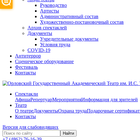
Руководство
Артисты
Административный состав
Художественно-постановочный состав
Архив спектаклей
Документы
Учредительные документы
Условия труда
COVID-19
Антитеррор
Сценическое оборудование
Фестиваль
Контакты
Спектакли
Афиша
Репертуар
Мероприятия
Информация для зрителей
Театр
О театре
Документы
Охрана труда
Подарочные сертифика
Контакты
Версия для слабовидящих
Найти
+7 (4862) 76-16-39