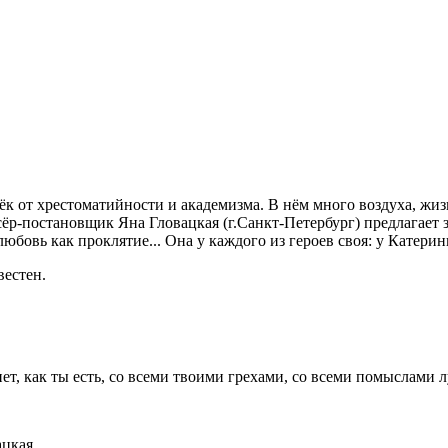
к от хрестоматийности и академизма. В нём много воздуха, жизн
сёр-постановщик Яна Гловацкая (г.Санкт-Петербург) предлагает 
вь как проклятие... Она у каждого из героев своя: у Катерины
вестен.
танет, как ты есть, со всеми твоими грехами, со всеми помыслами
цкая