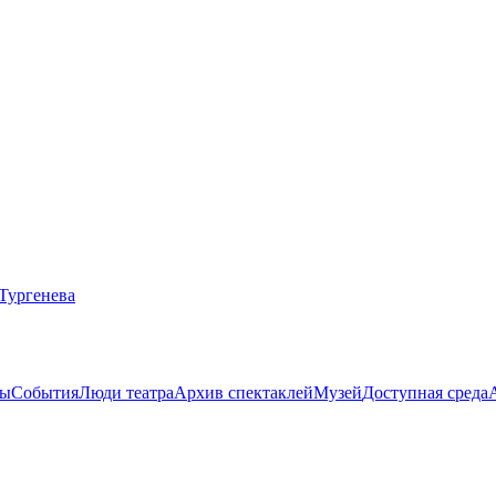
ты
События
Люди театра
Архив спектаклей
Музей
Доступная среда