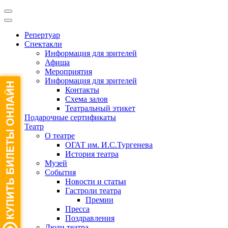
Репертуар
Спектакли
Информация для зрителей
Афиша
Мероприятия
Информация для зрителей
Контакты
Схема залов
Театральный этикет
Подарочные сертификаты
Театр
О театре
ОГАТ им. И.С.Тургенева
История театра
Музей
События
Новости и статьи
Гастроли театра
Премии
Пресса
Поздравления
Люди театра