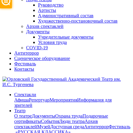
Руководство
Артисты
Административный состав
Художественно-постановочный состав
Архив спектаклей
Документы
Учредительные документы
Условия труда
COVID-19
Антитеррор
Сценическое оборудование
Фестиваль
Контакты
Спектакли
Афиша
Репертуар
Мероприятия
Информация для
зрителей
Театр
О театре
Документы
Охрана труда
Подарочные
сертификаты
События
Люди театра
Архив
спектаклей
Музей
Доступная среда
Антитеррор
Фестиваль
​ «РУССКАЯ КЛАССИКА»