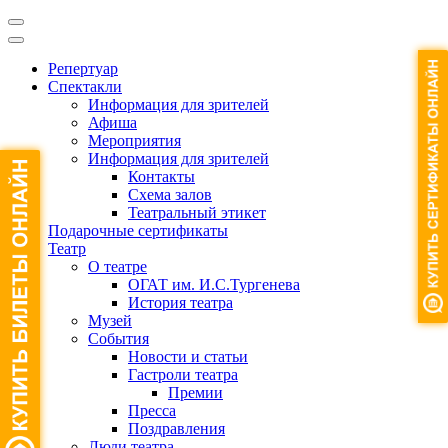
Репертуар
Спектакли
Информация для зрителей
Афиша
Мероприятия
Информация для зрителей
Контакты
Схема залов
Театральный этикет
Подарочные сертификаты
Театр
О театре
ОГАТ им. И.С.Тургенева
История театра
Музей
События
Новости и статьи
Гастроли театра
Премии
Пресса
Поздравления
Люди театра