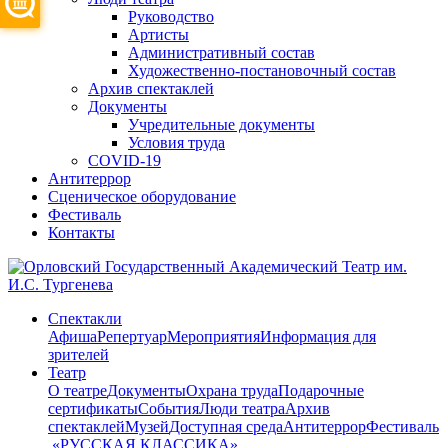
Руководство
Артисты
Административный состав
Художественно-постановочный состав
Архив спектаклей
Документы
Учредительные документы
Условия труда
COVID-19
Антитеррор
Сценическое оборудование
Фестиваль
Контакты
Спектакли
Афиша
Репертуар
Мероприятия
Информация для
зрителей
Театр
О театре
Документы
Охрана труда
Подарочные
сертификаты
События
Люди театра
Архив
спектаклей
Музей
Доступная среда
Антитеррор
Фестиваль
​ «РУССКАЯ КЛАССИКА»