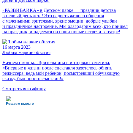
детей в Детском парке!
«РАЗВИВАЙКА» в Детском парке — праздник детства
в первый день лета! Это радость живого общения
с маленькими зрителями, яркие эмоции, добрые улыбки
и праздничное настроение. Мы благодарим всех, кто пришёл
на праздник, и надеемся на наши новые встречи в театре!
16
марта 2023
Любим жаркие объятия
Начнем с конца... Зрительница в интервью заметила:
«Впервые в жизни после спектакля захотелось обнять
режиссера: ведь мой ребенок, посмотревший обучающую
сказку, был просто счастлив!»
Смотреть всю афишу
Решаем вместе