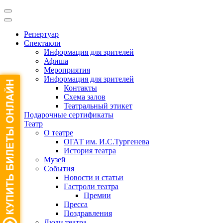
Репертуар
Спектакли
Информация для зрителей
Афиша
Мероприятия
Информация для зрителей
Контакты
Схема залов
Театральный этикет
Подарочные сертификаты
Театр
О театре
ОГАТ им. И.С.Тургенева
История театра
Музей
События
Новости и статьи
Гастроли театра
Премии
Пресса
Поздравления
Люди театра