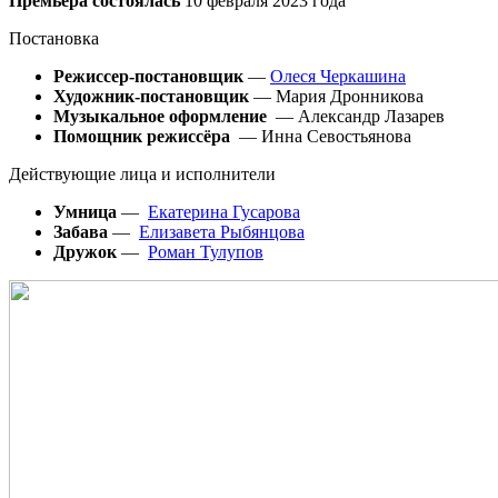
Премьера состоялась
10 февраля 2023 года
Постановка
Режиссер-постановщик
—
Олеся Черкашина
Художник-постановщик
— Мария Дронникова
Музыкальное оформление
— Александр Лазарев
Помощник режиссёра
— Инна Севостьянова
Действующие лица и исполнители
Умница
—
Екатерина Гусарова
Забава
—
Елизавета Рыбянцова
Дружок
—
Роман Тулупов