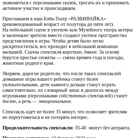
знакомиться с персонажами сказок, трогать их и принимать
активное участие в происходящем.
Приглашаем в наш Бэби-Театр «РАЗВИВАЙКА»
(рекомендованный возраст от полутора до пяти лет).
На небольшой сцене в уютном зале Музейного театра актеры
и маленькие зрители вместе создают уютное пространство
представления и игры. Чтобы детям было легко
раскрепоститься, все проходит в небольшой компании
малышей. Сцены спектакля короткие, ёмкие. За основу
берутся простые сюжеты — смена времен года и погоды,
животные родного края.
Уверяем, дорогие родители, что после таких спектаклей
домашние игры вашего ребенка станут более
увлекательными, дети намного дольше станут играть
самостоятельно, их словарный запас в диалогах между
игрушками (персонажами собственных спектаклей) станет
богаче, а речь — эмоциональнее.
Спектакль идет не более 35 минут, что позволяет зрителям
не переутомиться и не потерять интерес.
Продолжительность спектакля:
35-40 минут без антракта.