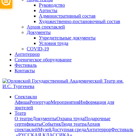
Руководство
Артисты
Административный состав
Художественно-постановочный состав
Архив спектаклей
Документы
Учредительные документы
Условия труда
COVID-19
Антитеррор
Сценическое оборудование
Фестиваль
Контакты
Спектакли
Афиша
Репертуар
Мероприятия
Информация для
зрителей
Театр
О театре
Документы
Охрана труда
Подарочные
сертификаты
События
Люди театра
Архив
спектаклей
Музей
Доступная среда
Антитеррор
Фестиваль
​ «РУССКАЯ КЛАССИКА»