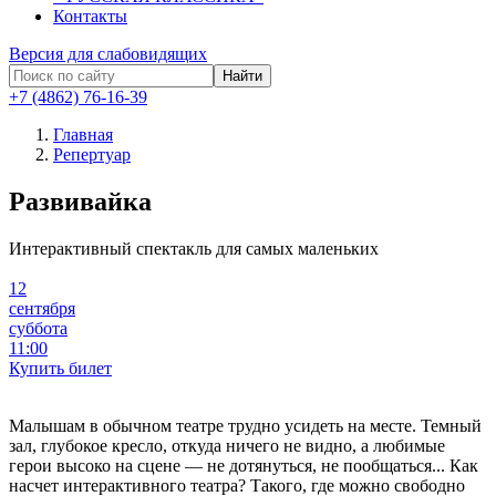
Контакты
Версия для слабовидящих
Найти
+7 (4862) 76-16-39
Главная
Репертуар
Развивайка
Интерактивный спектакль для самых маленьких
12
сентября
суббота
11:00
Купить билет
Малышам в обычном театре трудно усидеть на месте. Темный
зал, глубокое кресло, откуда ничего не видно, а любимые
герои высоко на сцене — не дотянуться, не пообщаться... Как
насчет интерактивного театра? Такого, где можно свободно