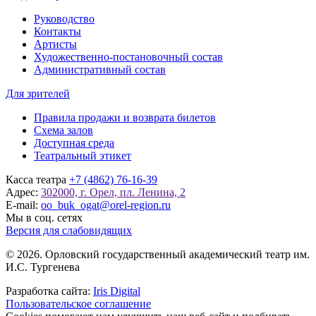
Руководство
Контакты
Артисты
Художественно-постановочный состав
Административный состав
Для зрителей
Правила продажи и возврата билетов
Схема залов
Доступная среда
Театральный этикет
Касса театра
+7 (4862) 76-16-39
Адрес:
302000, г. Орел, пл. Ленина, 2
E-mail:
oo_buk_ogat@orel-region.ru
Мы в соц. сетях
Версия для слабовидящих
© 2026. Орловский государственный академический театр им.
И.С. Тургенева
Разработка сайта:
Iris Digital
Пользовательское соглашение