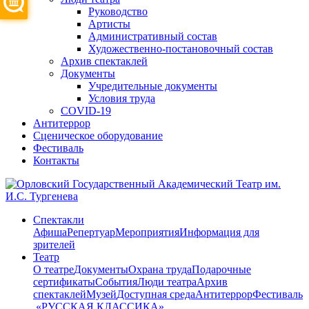
Руководство
Артисты
Административный состав
Художественно-постановочный состав
Архив спектаклей
Документы
Учредительные документы
Условия труда
COVID-19
Антитеррор
Сценическое оборудование
Фестиваль
Контакты
Спектакли
Афиша
Репертуар
Мероприятия
Информация для
зрителей
Театр
О театре
Документы
Охрана труда
Подарочные
сертификаты
События
Люди театра
Архив
спектаклей
Музей
Доступная среда
Антитеррор
Фестиваль
​ «РУССКАЯ КЛАССИКА»