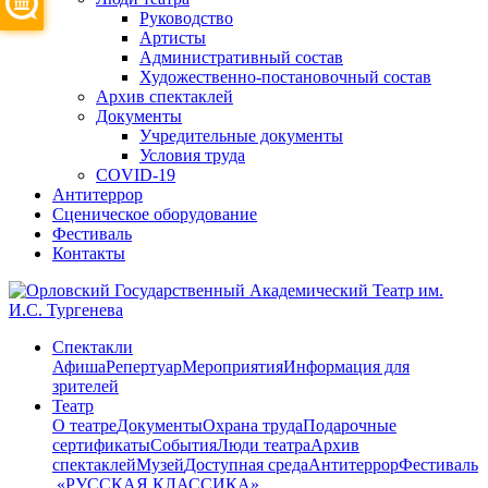
Руководство
Артисты
Административный состав
Художественно-постановочный состав
Архив спектаклей
Документы
Учредительные документы
Условия труда
COVID-19
Антитеррор
Сценическое оборудование
Фестиваль
Контакты
Спектакли
Афиша
Репертуар
Мероприятия
Информация для
зрителей
Театр
О театре
Документы
Охрана труда
Подарочные
сертификаты
События
Люди театра
Архив
спектаклей
Музей
Доступная среда
Антитеррор
Фестиваль
​ «РУССКАЯ КЛАССИКА»