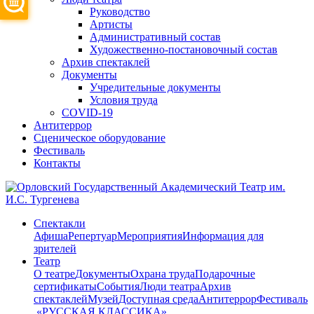
Руководство
Артисты
Административный состав
Художественно-постановочный состав
Архив спектаклей
Документы
Учредительные документы
Условия труда
COVID-19
Антитеррор
Сценическое оборудование
Фестиваль
Контакты
Спектакли
Афиша
Репертуар
Мероприятия
Информация для
зрителей
Театр
О театре
Документы
Охрана труда
Подарочные
сертификаты
События
Люди театра
Архив
спектаклей
Музей
Доступная среда
Антитеррор
Фестиваль
​ «РУССКАЯ КЛАССИКА»