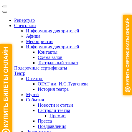
Репертуар
Спектакли
Информация для зрителей
Афиша
Мероприятия
Информация для зрителей
Контакты
Схема залов
Театральный этикет
Подарочные сертификаты
Театр
О театре
ОГАТ им. И.С.Тургенева
История театра
Музей
События
Новости и статьи
Гастроли театра
Премии
Пресса
Поздравления
Люди театра