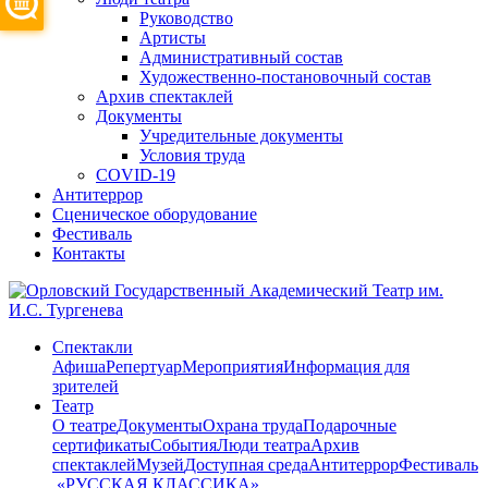
Руководство
Артисты
Административный состав
Художественно-постановочный состав
Архив спектаклей
Документы
Учредительные документы
Условия труда
COVID-19
Антитеррор
Сценическое оборудование
Фестиваль
Контакты
Спектакли
Афиша
Репертуар
Мероприятия
Информация для
зрителей
Театр
О театре
Документы
Охрана труда
Подарочные
сертификаты
События
Люди театра
Архив
спектаклей
Музей
Доступная среда
Антитеррор
Фестиваль
​ «РУССКАЯ КЛАССИКА»