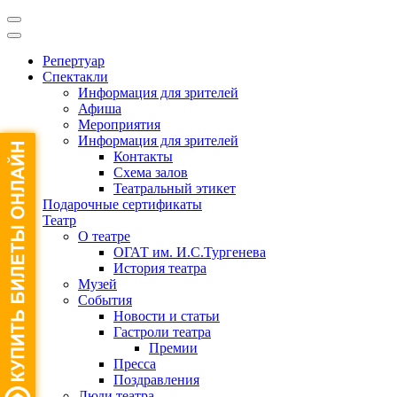
Репертуар
Спектакли
Информация для зрителей
Афиша
Мероприятия
Информация для зрителей
Контакты
Схема залов
Театральный этикет
Подарочные сертификаты
Театр
О театре
ОГАТ им. И.С.Тургенева
История театра
Музей
События
Новости и статьи
Гастроли театра
Премии
Пресса
Поздравления
Люди театра