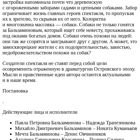
застройка напоминала почти что деревенскую
с огороженными заборами садами и цепными собаками. Забор
ограничивает жизнь главных героев спектакля, то пропуская
их к зрителю, то скрывая их от него. Колоритна
и многозначна массовка — собаки. Собаки не только гонятся
за Бальзаминовым, который ищет себе невесту, прохаживаясь
под окнами богатых домов. Собаки очень похожи на людей:
они так же ссорятся и заигрывают друг с другом. А может, это
замоскворецкие жители с их подозрительностью, завистью,
недоброжелательством похожи на собак?
Создатели спектакля не ставят перед собой цели
осовременить отраженную в драматургии Островского эпоху.
Мысли и нравственные идеи автора остаются актуальными
и в наше время.
Постановка
.
Действующие лица и исполнители
Павла Петровна Бальзаминова – Надежда Трапезникова
Михайло Дмитриевич Бальзаминов – Никита Куманьков
Мечта Бальзаминова – Денис Овчинников
Акулина Гавриловна Красавина – Полина Силина