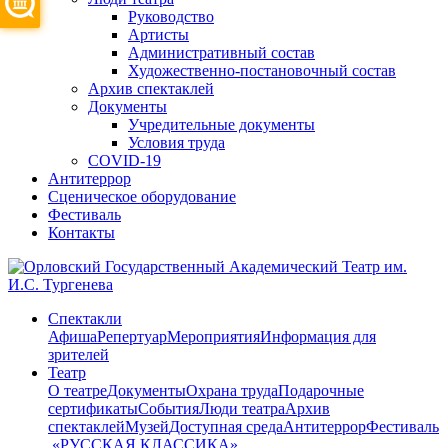
Руководство
Артисты
Административный состав
Художественно-постановочный состав
Архив спектаклей
Документы
Учредительные документы
Условия труда
COVID-19
Антитеррор
Сценическое оборудование
Фестиваль
Контакты
Спектакли
Афиша
Репертуар
Мероприятия
Информация для
зрителей
Театр
О театре
Документы
Охрана труда
Подарочные
сертификаты
События
Люди театра
Архив
спектаклей
Музей
Доступная среда
Антитеррор
Фестиваль
​ «РУССКАЯ КЛАССИКА»