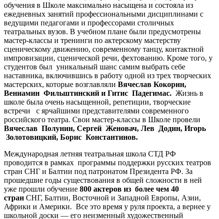
обучения в Школе максимально насыщена и состояла из
ежедневных занятий профессиональными дисциплинами с
ведущими педагогами и профессорами столичных
театральных вузов. В учебном плане были предусмотрены
мастер-классы и тренинги по актерскому мастерству
сценическому движению, современному танцу, контактной
импровизации, сценической речи, фехтованию. Кроме того, у
студентов был уникальный шанс самим выбрать себе
наставника, включившись в работу одной из трех творческих
мастерских, которые возглавляли
Вячеслав Кокорин,
Вениамин Фильштинский и Гитис Падегимас.
Жизнь в
школе была очень насыщенной, репетиции, творческие
встречи с ярчайшими представителями современного
российского театра. Свои мастер-классы в Школе провели
Вячеслав Полунин, Сергей Женовач, Лев Додин, Игорь
Золотовицкий, Борис Константинов.
Международная летняя театральная школа СТД РФ
проводится в рамках программы поддержки русских театров
стран СНГ и Балтии под патронатом Президента РФ. За
прошедшие годы существования в общей сложности в ней
уже прошли обучение
800 актеров из более чем 40
стран
СНГ, Балтии, Восточной и Западной Европы, Азии,
Африки и Америки. Все это время у руля проекта, а вернее у
школьной доски — его неизменный художественный