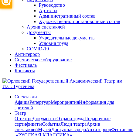
Руководство
Артисты
Административный состав
Художественно-постановочный состав
Архив спектаклей
Документы
Учредительные документы
Условия труда
COVID-19
Антитеррор
Сценическое оборудование
Фестиваль
Контакты
Спектакли
Афиша
Репертуар
Мероприятия
Информация для
зрителей
Театр
О театре
Документы
Охрана труда
Подарочные
сертификаты
События
Люди театра
Архив
спектаклей
Музей
Доступная среда
Антитеррор
Фестиваль
​ «РУССКАЯ КЛАССИКА»