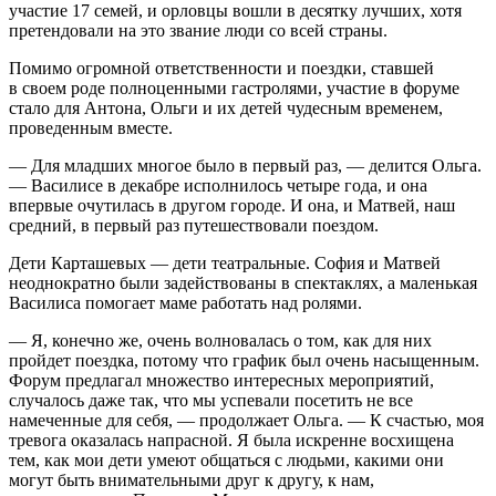
участие 17 семей, и орловцы вошли в десятку лучших, хотя
претендовали на это звание люди со всей страны.
Помимо огромной ответственности и поездки, ставшей
в своем роде полноценными гастролями, участие в форуме
стало для Антона, Ольги и их детей чудесным временем,
проведенным вместе.
— Для младших многое было в первый раз, — делится Ольга.
— Василисе в декабре исполнилось четыре года, и она
впервые очутилась в другом городе. И она, и Матвей, наш
средний, в первый раз путешествовали поездом.
Дети Карташевых — дети театральные. София и Матвей
неоднократно были задействованы в спектаклях, а маленькая
Василиса помогает маме работать над ролями.
— Я, конечно же, очень волновалась о том, как для них
пройдет поездка, потому что график был очень насыщенным.
Форум предлагал множество интересных мероприятий,
случалось даже так, что мы успевали посетить не все
намеченные для себя, — продолжает Ольга. — К счастью, моя
тревога оказалась напрасной. Я была искренне восхищена
тем, как мои дети умеют общаться с людьми, какими они
могут быть внимательными друг к другу, к нам,