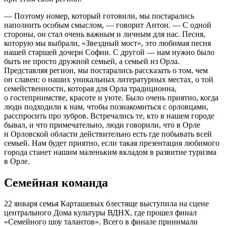
— Поэтому номер, который готовили, мы постарались
наполнить особым смыслом, — говорит Антон. — С одной
стороны, он стал очень важным и личным для нас. Песня,
которую мы выбрали, «Звездный мост», это любимая песня
нашей старшей дочери Софии. С другой — нам нужно было
быть не просто дружной семьей, а семьей из Орла.
Представляя регион, мы постарались рассказать о том, чем
он славен: о наших уникальных литературных местах, о той
семейственности, которая для Орла традиционна,
о гостеприимстве, красоте и уюте. Было очень приятно, когда
люди подходили к нам, чтобы познакомиться с орловцами,
расспросить про зубров. Встречались те, кто в нашем городе
бывал, и что примечательно, люди говорили, что в Орле
и Орловской области действительно есть где побывать всей
семьей. Нам будет приятно, если такая презентация любимого
города станет нашим маленьким вкладом в развитие туризма
в Орле.
Семейная команда
22 января семья Карташевых блестяще выступила на сцене
центрального Дома культуры ВДНХ, где прошел финал
«Семейного шоу талантов». Всего в финале принимали