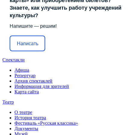
карты» или приобретением билетов?
Знаете, как улучшить работу учреждений
культуры?
Напишите — решим!
Написать
Спектакли
Афиша
Репертуар
Архив спектаклей
Информация для зрителей
Карта сайта
Театр
О театре
История театра
Фестиваль «Русская классика»
Документы
Музей