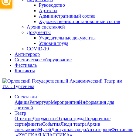
Руководство
Артисты
Административный состав
Художественно-постановочный состав
Архив спектаклей
Документы
Учредительные документы
Условия труда
COVID-19
Антитеррор
Сценическое оборудование
Фестиваль
Контакты
Спектакли
Афиша
Репертуар
Мероприятия
Информация для
зрителей
Театр
О театре
Документы
Охрана труда
Подарочные
сертификаты
События
Люди театра
Архив
спектаклей
Музей
Доступная среда
Антитеррор
Фестиваль
​ «РУССКАЯ КЛАССИКА»