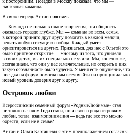
к посторонним. Поездка в Москву показала, что мы —
настоящая команда.
В свою очередь Антон поясняет:
— Команда не только в плане творчества, эта общность
оказалась гораздо глубже. Мы — команда во всем, семья,
в которой принято друг другу помогать в каждой мелочи,
решать любую ситуацию сообща. Каждый умеет
ориентироваться на других. Признаться, для нас с Ольгой это
было приятное открытие — многому из того, что увидели
в своих детях, мы их специально не учили. Мы, конечно же,
всегда знали, что они у нас замечательные, но открыть в них
такую осознанность было чудесно. У меня есть ощущение, что
поездка на форум помогла нам всем выйти на принципиально
новый уровень доверия друг к другу.
Островок любви
Всероссийский семейный форум «Родные­Любимые» стал
не только началом Года семьи, но и своего рода островком
любви, тепла, взаимопонимания — ведь где все это можно
обрести, если не в семье?
Антон и Ольга Карташевы с этим предположением согласны