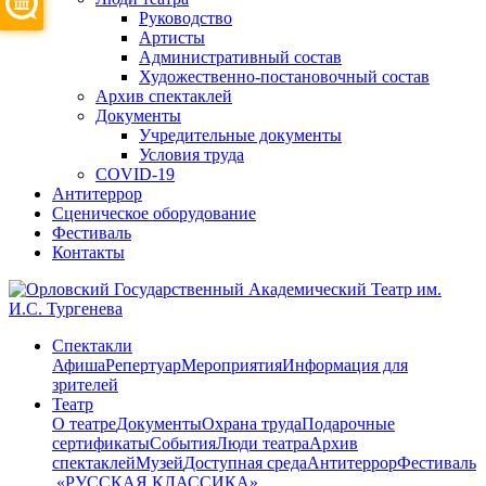
Руководство
Артисты
Административный состав
Художественно-постановочный состав
Архив спектаклей
Документы
Учредительные документы
Условия труда
COVID-19
Антитеррор
Сценическое оборудование
Фестиваль
Контакты
Спектакли
Афиша
Репертуар
Мероприятия
Информация для
зрителей
Театр
О театре
Документы
Охрана труда
Подарочные
сертификаты
События
Люди театра
Архив
спектаклей
Музей
Доступная среда
Антитеррор
Фестиваль
​ «РУССКАЯ КЛАССИКА»