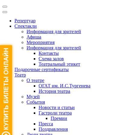
Репертуар
Спектакли
Информация для зрителей
Афиша
Мероприятия
Информация для зрителей
Контакты
Схема залов
Театральный этикет
Подарочные сертификаты
Театр
О театре
ОГАТ им. И.С.Тургенева
История театра
Музей
События
Новости и статьи
Гастроли театра
Премии
Пресса
Поздравления
Люди театра