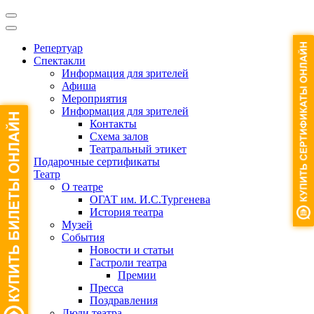
Репертуар
Спектакли
Информация для зрителей
Афиша
Мероприятия
Информация для зрителей
Контакты
Схема залов
Театральный этикет
Подарочные сертификаты
Театр
О театре
ОГАТ им. И.С.Тургенева
История театра
Музей
События
Новости и статьи
Гастроли театра
Премии
Пресса
Поздравления
Люди театра