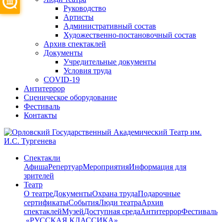
Руководство
Артисты
Административный состав
Художественно-постановочный состав
Архив спектаклей
Документы
Учредительные документы
Условия труда
COVID-19
Антитеррор
Сценическое оборудование
Фестиваль
Контакты
Спектакли
Афиша
Репертуар
Мероприятия
Информация для
зрителей
Театр
О театре
Документы
Охрана труда
Подарочные
сертификаты
События
Люди театра
Архив
спектаклей
Музей
Доступная среда
Антитеррор
Фестиваль
​ «РУССКАЯ КЛАССИКА»