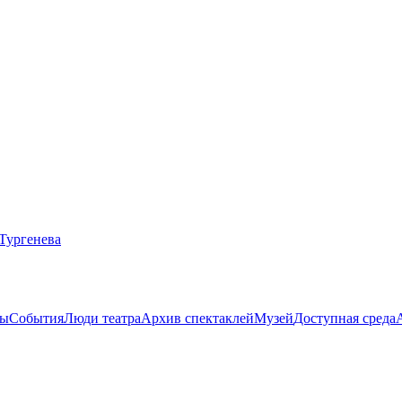
ты
События
Люди театра
Архив спектаклей
Музей
Доступная среда