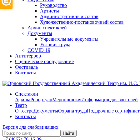
Руководство
Артисты
Административный состав
Художественно-постановочный состав
Архив спектаклей
Документы
Учредительные документы
Условия труда
COVID-19
Антитеррор
Сценическое оборудование
Фестиваль
Контакты
Спектакли
Афиша
Репертуар
Мероприятия
Информация для зрителей
Театр
О театре
Документы
Охрана труда
Подарочные сертифика
Контакты
Версия для слабовидящих
Найти
+7 (4862) 76-16-39