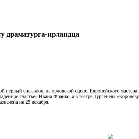
су драматурга-ирландца
й первый спектакль на орловской сцене. Европейского мастера в
раденное счастье» Ивана Франко, а в театре Тургенева «Короле
азначена на 25 декабря.