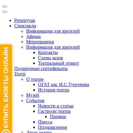
Репертуар
Спектакли
Информация для зрителей
Афиша
Мероприятия
Информация для зрителей
Контакты
Схема залов
Театральный этикет
Подарочные сертификаты
Театр
О театре
ОГАТ им. И.С.Тургенева
История театра
Музей
События
Новости и статьи
Гастроли театра
Премии
Пресса
Поздравления
Люди театра