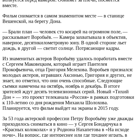
вместе.
Фильм снимается в самом знаменитом месте — в станице
Вешенской, на берегу Дона.
— Брали план — человек сто косарей на огромном поле, —
рассказывает Воробьёв. — Камера захватывала в объектив,
наверное, десятикилометровую зону. В одной стороне льет
дождь, в другой — светит солнце. Потрясающие кадры.
Из знаменитых актеров Воробьёву удалось поработать вместе
с Сергеем Маковецким, который играет Пантелея
Прокофьевича, отца Григория Мелехова. Воробьев признался:
молодых актеров, игравших Аксинью, Григория и других, не
знает, но отметил, что они очень способные. Следующие
съемки намечены на октябрь, ноябрь и декабрь. В итоге
зрителей ждут десять телевизионных серий. Новый «Тихий
Дон » — это проект телеканала «Россия» в рамках подготовки
к 110-летию со дня рождения Михаила Шолохова.
Планируется, что фильм выйдет на экраны в 2015 году.
За 53 года актерской профессии Петру Воробьёву уже дважды
приходилось сниматься в кино — у Сергея Бондарчука в
«Красных колоколах» и у Родиона Нахапетова в «На исходе
ночи». На вопрос, где интереснее или где труднее играть, в