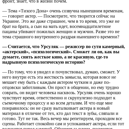
фронт, знает, что в жизни почем.
— Тема «Тихого Дона» очень созвучна нынешним временам,
— говорит актер. — Посмотрите, что творится сейчас на
Украине. Это же даже страшнее, чем в то время, это уже не
брат на брата, а сын на мать идет, восемнадцатилетние
пацаны убивают пожилых женщин и мужчин. Разве это не
тема страшного внутреннего раздрая нынешнего времени?
— Считается, что Урсуляк — режиссер по сути камерный,
«актерский», «психологический». Сможет ли он, как вы
думаете, снять жесткое кино, а не красивую, где-то
надрывную психологическую историю?
— По тому, что я увидел и почувствовал, думаю, сможет. У
него внутри есть эта жесткость замысла, которая вовсе не
мешает ему быть с каждым актером чутким и даже по-
отцовски заботливым. Он прост в общении, но ему трудно
соврать, он видит человека насквозь. Урсуляк очень хорошо
чувствует время, ответственно и скрупулезно подходит к
съемочному процессу и ко всем деталям. И что еще мне
понравилось: он не сразу выталкивает актера в новый
материал в отличие от тех, кто дал текст в зубы, сляпали и
готово. Тут не так. Весь вечер мы репетируем, проходим все
сцены. Работает спокойно сам и успокаивает актера, если тот
волнуется перед камерой. Обнимет за плечи, посмеется