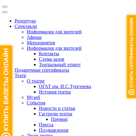
Репертуар
Спектакли
Информация для зрителей
Афиша
Мероприятия
Информация для зрителей
Контакты
Схема залов
Театральный этикет
Подарочные сертификаты
Театр
О театре
ОГАТ им. И.С.Тургенева
История театра
Музей
События
Новости и статьи
Гастроли театра
Премии
Пресса
Поздравления
Люди театра