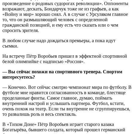
произведение о родовых судорогах революции». Оппоненты
возражают, дескать, Бондарчук тоже не из графьев, а как
«Войну и мир» хорошо снял. А в случае с Урсуляком главное
то, что он размышляющий человек с определенной
гражданской позицией, и ему есть что сказать или о чем
спросить зрителя.
В любом случае надо дождаться премьеры, а пока идут
съемки.
На встречу Пётр Воробьев пришел в эффектной спортивной
белой олимпийке с надписью «Россия».
— Вы сейчас похожи на спортивного тренера. Спортом
интересуетесь?
— Конечно. Вот сейчас смотрю чемпионат мира по футболу. В
футболе мне нравится согласованность в команде, блестяще
проделанные финты. Самое главное, думаю, поймать
внутренний настрой и услышать партнера. Футбол, кстати,
очень похож на театр. Если ты внутренне не сгруппируешься,
то развалишь роль и весь спектакль.
В «Тихом Доне» Пётр Воробьев играет старого казака
Богатырёва, бывшего солдата, который прошел германский