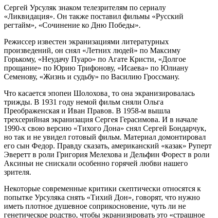
Сергей Урсуляк знаком телезрителям по сериалу
«Ликвидация». Он также поставил фильмы «Русский
регтайм», «Сочинение ко Дню Победы».
Режиссер известен экранизациями литературных
произведений, он снял «Летних людей» по Максиму
Горькому, «Неудачу Пуаро» по Агате Кристи, «Долгое
прощание» по Юрию Трифонову, «Исаева» по Юлиану
Семенову, «Жизнь и судьбу» по Василию Гроссману.
Что касается эпопеи Шолохова¸ то она экранизировалась
трижды. В 1931 году немой фильм сняли Ольга
Преображенская и Иван Правов. В 1958-м вышла
трехсерийная экранизация Сергея Герасимова. И в начале
1990-х свою версию «Тихого Дона» снял Сергей Бондарчук,
но так и не увидел готовый фильм. Материал домонтировал
его сын Федор. Правду сказать, американский «казак» Руперт
Эверетт в роли Григория Мелехова и Дельфин Форест в роли
Аксиньи не снискали особенно горячей любви нашего
зрителя.
Некоторые современные критики скептически относятся к
попытке Урсуляка снять «Тихий Дон», говорят, что нужно
иметь плотное душевное соприкосновение, чуть ли не
генетическое родство, чтобы экранизировать это «страшное