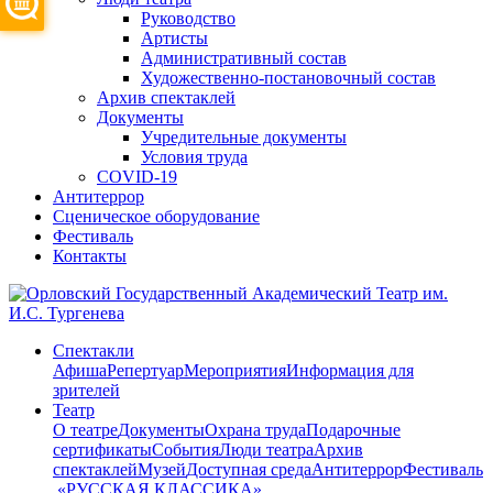
Руководство
Артисты
Административный состав
Художественно-постановочный состав
Архив спектаклей
Документы
Учредительные документы
Условия труда
COVID-19
Антитеррор
Сценическое оборудование
Фестиваль
Контакты
Спектакли
Афиша
Репертуар
Мероприятия
Информация для
зрителей
Театр
О театре
Документы
Охрана труда
Подарочные
сертификаты
События
Люди театра
Архив
спектаклей
Музей
Доступная среда
Антитеррор
Фестиваль
​ «РУССКАЯ КЛАССИКА»