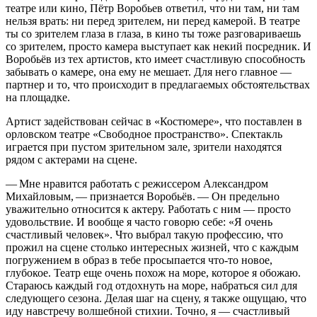
театре или кино, Пётр Воробьев ответил, что ни там, ни там
нельзя врать: ни перед зрителем, ни перед камерой. В театре
ты со зрителем глаза в глаза, в кино ты тоже разговариваешь
со зрителем, просто камера выступает как некий посредник. И
Воробьёв из тех артистов, кто имеет счастливую способность
забывать о камере, она ему не мешает. Для него главное —
партнер и то, что происходит в предлагаемых обстоятельствах
на площадке.
Артист задействован сейчас в «Костюмере», что поставлен в
орловском театре «Свободное пространство». Спектакль
играется при пустом зрительном зале, зрители находятся
рядом с актерами на сцене.
— Мне нравится работать с режиссером Александром
Михайловым, — признается Воробьёв. — Он предельно
уважительно относится к актеру. Работать с ним — просто
удовольствие. И вообще я часто говорю себе: «Я очень
счастливый человек». Что выбрал такую профессию, что
прожил на сцене столько интересных жизней, что с каждым
погружением в образ в тебе просыпается что-то новое,
глубокое. Театр еще очень похож на море, которое я обожаю.
Стараюсь каждый год отдохнуть на море, набраться сил для
следующего сезона. Делая шаг на сцену, я также ощущаю, что
иду навстречу волшебной стихии. Точно, я — счастливый