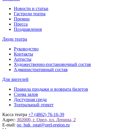
Новости и статьи
Гастроли театра
Премии
Пресса
Поздравления
Люди театра
Руководство
Контакты
Артисты
Художественно-постановочный состав
Административный состав
Для зрителей
Правила продажи и возврата билетов
Схема залов
Доступная среда
Театральный этикет
Касса театра
+7 (4862) 76-16-39
Адрес:
302000, г. Орел, пл. Ленина, 2
E-mail:
oo_buk_ogat@orel-region.ru