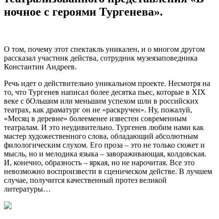
ночное с героями Тургенева».
О том, почему этот спектакль уникален, и о многом другом
рассказал участник действа, сотрудник музея­заповедника
Константин Андреев.
Речь идет о действительно уникальном проекте. Несмотря на
то, что Тургенев написал более десятка пьес, которые в XIX
веке с бОльшим или меньшим успехом шли в российских
театрах, как драматург он не «раскручен». Ну, пожалуй,
«Месяц в деревне» более­менее известен современным
театралам. И это неудивительно. Тургенев любим нами как
мастер художественного слова, обладающий абсолютным
филологическим слухом. Его проза – это не только сюжет и
мысль, но и мелодика языка – завораживающая, колдовская.
И, конечно, образность – яркая, но не нарочитая. Все это
невозможно воспроизвести в сценическом действе. В лучшем
случае, получится качественный протез великой
литературы…