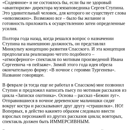
«Содеянное» и не состоялось бы, если бы не здоровый
«авантюризм» директора музея­заповедника Сергея Ступина.
Это удивительный человек, для которого не существует слова
«невозможно». Возможно все – было бы желание и
готовность приложить к осуществлению затеи определенные
усилия.
Полтора года назад, когда решался вопрос о назначении
Ступина на нынешнюю должность, он представлял
Минкульту концепцию развития Спасского. И эта концепция
предполагала реализацию чего­то подобного –
«атмосферного» спектакля по мотивам произведений Ивана
Сергеевича «в пейзаже». Зимой этого года идея обрела
окончательную форму: «В ночное с героями Тургенева».
Название говорящее.
В феврале (я тогда еще не работал в Спасском) мне позвонил
Ступин и предложил написать пьесу по мотивам рассказов из
цикла «Записки охотника». Основа – рассказ «Бежин луг».
Отправившиеся в ночное деревенские мальчишки сидят
вокруг костра и рассказывают друг другу «страшилки». НО!
Во­первых, в действо каким­то образом следовало ввести
взрослых персонажей из других рассказов цикла; во­вторых,
спектакль должен быть ИММЕРСИВНЫМ.