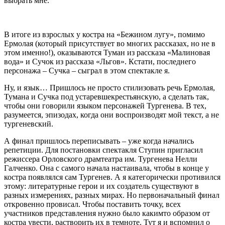
выбрать мне.
В итоге из взрослых у костра на «Бежином лугу», помимо
Ермолая (который присутствует во многих рассказах, но не в
этом именно!), оказываются Туман из рассказа «Малиновая
вода» и Сучок из рассказа «Льгов». Кстати, последнего
персонажа – Сучка – сыграл в этом спектакле я.
Ну, и язык… Пришлось не просто стилизовать речь Ермолая,
Тумана и Сучка под устаревше­крестьянскую, а сделать так,
чтобы они говорили языком персонажей Тургенева. В тех,
разумеется, эпизодах, когда они воспроизводят мой текст, а не
тургеневский.
А финал пришлось переписывать – уже когда начались
репетиции. Для постановки спектакля Ступин пригласил
режиссера Орловского драмтеатра им. Тургенева Нелли
Галченко. Она с самого начала настаивала, чтобы в конце у
костра появлялся сам Тургенев. А я категорически противился
этому: литературные герои и их создатель существуют в
разных измерениях, разных мирах. Но первоначальный финал
откровенно провисал. Чтобы поставить точку, всех
участников представления нужно было каким­то образом от
костра увести, растворить их в темноте. Тут я и вспомнил о