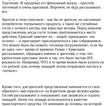
Тургеневе. И придумал его финальный выход – простой,
логичный и очень красивый. Впрочем, не буду рассказывать
все.
Зрители в этом спектакле – как бы не зрители, не пассивные
потребители театрального продукта, а такие же случайные
гости у ночного костра, как взрослые актеры. Перед началом
представления, когда гости только приближаются к месту
действия, Ермолай замечает их – людей, пришедших «на
огонек» – и приглашает присоединиться к уже собравшимся.
Это можно было бы назвать «полным погружением», если бы
не одно «но»: время от времени Туман с Ермолаем
рассказывают, обращаясь именно к зрителям, о том, что
крепостные крестьяне знали и так, что было частью ИХ
реальности. Например, ЧТО в то время можно было купить на
сто рублей, или почему лошадей летом отправляли пастись в
«ночное».
Кроме того, для зрителей представление начинается со свое­
образного «мастер­класса» на Каретном дворе музея­усадьбы.
Гостям рассказывают и показывают, как запрягать и седлать
лошадей. Затем эти лошади используются в качестве
транспортного средства. От конюшни до поляны, на которой