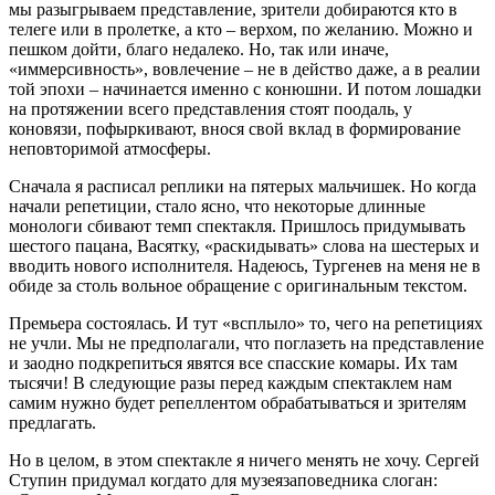
мы разыгрываем представление, зрители добираются кто в
телеге или в пролетке, а кто – верхом, по желанию. Можно и
пешком дойти, благо недалеко. Но, так или иначе,
«иммерсивность», вовлечение – не в действо даже, а в реалии
той эпохи – начинается именно с конюшни. И потом лошадки
на протяжении всего представления стоят поодаль, у
коновязи, пофыркивают, внося свой вклад в формирование
неповторимой атмосферы.
Сначала я расписал реплики на пятерых мальчишек. Но когда
начали репетиции, стало ясно, что некоторые длинные
монологи сбивают темп спектакля. Пришлось придумывать
шестого пацана, Васятку, «раскидывать» слова на шестерых и
вводить нового исполнителя. Надеюсь, Тургенев на меня не в
обиде за столь вольное обращение с оригинальным текстом.
Премьера состоялась. И тут «всплыло» то, чего на репетициях
не учли. Мы не предполагали, что поглазеть на представление
и заодно подкрепиться явятся все спасские комары. Их там
тысячи! В следующие разы перед каждым спектаклем нам
самим нужно будет репеллентом обрабатываться и зрителям
предлагать.
Но в целом, в этом спектакле я ничего менять не хочу. Сергей
Ступин придумал когда­то для музея­заповедника слоган: