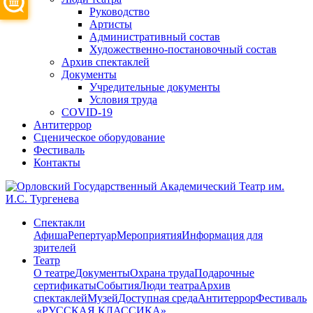
Руководство
Артисты
Административный состав
Художественно-постановочный состав
Архив спектаклей
Документы
Учредительные документы
Условия труда
COVID-19
Антитеррор
Сценическое оборудование
Фестиваль
Контакты
Спектакли
Афиша
Репертуар
Мероприятия
Информация для
зрителей
Театр
О театре
Документы
Охрана труда
Подарочные
сертификаты
События
Люди театра
Архив
спектаклей
Музей
Доступная среда
Антитеррор
Фестиваль
​ «РУССКАЯ КЛАССИКА»