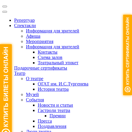
Репертуар
Спектакли
Информация для зрителей
Афиша
Мероприятия
Информация для зрителей
Контакты
Схема залов
Театральный этикет
Подарочные сертификаты
Театр
О театре
ОГАТ им. И.С.Тургенева
История театра
Музей
События
Новости и статьи
Гастроли театра
Премии
Пресса
Поздравления
Люди театра