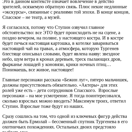
Это в данном контексте означает вовлечение в действо
зрителей, осязаемую обратную связь. Плюс некие недлинные
«экскурсы», связанные с реалиями той эпохи. В конце концов,
Спасское – не театр, а музей.
Я согласился, потому что Ступин озвучил главное
обстоятельство: все ЭТО будет происходить не на сцене, а
поздно вечером, на поляне, у настоящего костра. И в костре
будет печься настоящая картошка, в котелке завариваться
настоящий чай на травах, а атмосфера, которую Тургенев
блестяще описывал словами, будет явлена наяву: звездное
небо, шум ветра в кронах деревьев, треск пылающих дров,
фырканье лошадей у коновязи, крики ночных птиц…
Понимаешь, все живое, настоящее!
Главные персонажи рассказа «Бежин луг», пятеро мальчишек,
должны присутствовать обязательно. «Актеры» для этих
ролей уже есть – дети сотрудников Спасского. Взрослые
персонажи – на мое усмотрение. Я тогда поинтересовался,
сколько взрослых можно вводить? Максимум троих, ответил
Ступин. Взрослые тоже будут из наших.
Сразу сошлись на том, что одной из ключевых фигур действа
должен быть Ермолай – бессменный спутник Тургенева в его
охотничьих похождениях. Остальных двоих предстояло