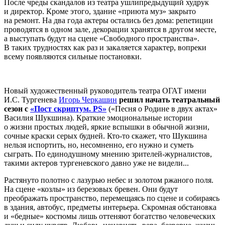
После чреды скандалов из театра ушлипредыдущий худрук
и директор. Кроме этого, здание «приюта муз» закрыто
на ремонт. На два года актеры остались без дома: репетиции
проводятся в одном зале, декорации хранятся в другом месте,
а выступать будут на сцене «Свободного пространства».
В таких трудностях как раз и закаляется характер, вопреки
всему появляются сильные постановки.
Новый художественный руководитель театра ОГАТ имени
И.С. Тургенева
Игорь Черкашин
решил начать театральный
сезон с
«Пост скриптум. PS»
(«Песня о Родине в двух актах»
Василия Шукшина). Краткие эмоциональные истории
о жизни простых людей, яркие вспышки в обычной жизни,
сочные краски серых будней. Кто-то скажет, что Шукшина
нельзя испортить, но, несомненно, его нужно и суметь
сыграть. По единодушному мнению зрителей-журналистов,
такими актеров тургеневского давно уже не видели...
Растянуто полотно с лазурью небес и золотом ржаного поля.
На сцене «козлы» из березовых бревен. Они будут
преображать пространство, перемещаясь по сцене и собираясь
в здания, автобус, предметы интерьера. Скромная обстановка
и «бедные» костюмы лишь оттеняют богатство человеческих