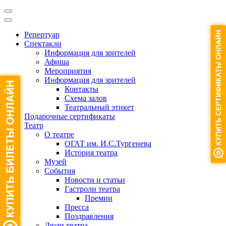
Репертуар
Спектакли
Информация для зрителей
Афиша
Мероприятия
Информация для зрителей
Контакты
Схема залов
Театральный этикет
Подарочные сертификаты
Театр
О театре
ОГАТ им. И.С.Тургенева
История театра
Музей
События
Новости и статьи
Гастроли театра
Премии
Пресса
Поздравления
Люди театра