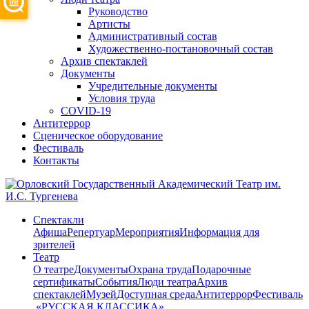
Руководство
Артисты
Административный состав
Художественно-постановочный состав
Архив спектаклей
Документы
Учредительные документы
Условия труда
COVID-19
Антитеррор
Сценическое оборудование
Фестиваль
Контакты
Спектакли
Афиша
Репертуар
Мероприятия
Информация для
зрителей
Театр
О театре
Документы
Охрана труда
Подарочные
сертификаты
События
Люди театра
Архив
спектаклей
Музей
Доступная среда
Антитеррор
Фестиваль
​ «РУССКАЯ КЛАССИКА»