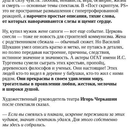
душ и силу чувств. Любовь, ненависть, вера, безверие, жизнь
и смерть — основные темы спектакля. В «Пост скриптум. PS»
это не пространные размышления с гипертрофированной
реакцией, а
нарочито простые описания, тихие слова,
от которых наворачиваются слезы и щемит сердце.
Ну, купил мужик жене сапоги — вот еще событие. Церковь
снесли — тоже не новость для строителей коммунизма. Жена
с родственником сбежала — обычный сюжет. Но Василий
Шукшин умел описать кратко и метко, не путаясь в деталях,
но полно передавая настроение, причины, следствия,
истинное значение и значимость. А актеры ОГАТ имени И.С.
Тургенева сумели сыграть этих крестьян, пропойц,
деревенских философов и ученых. Они настоящие! Этих
людей кто-то видел в деревне у бабушки, кто-то жил с ними
рядом.
Они прекрасны в своем удивлении миру,
трогательны в проявлении любви, жестоки, мелочны
и широки душой.
Художественный руководитель театра
Игорь Черкашин
после спектакля сказал.
—
Если вы смеялись и плакали, искренне переживали за этих
чудиков, значит спектакль удался. Для этого собственно
мы здесь и собрались.