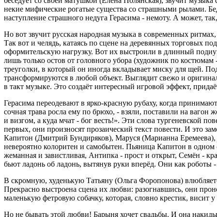
беседует со своей матушкой (Елена Полянская), звучит музыка
некие мифические рогатые существа со страшными рылами. Беда
наступление страшного недуга Герасима - немоту. А может, та
Но вот звучит русская народная музыка в современных ритмах
Так вот и челядь, катаясь по сцене на деревянных торговых п
оформительскую нагрузку. Вот их выстроили в длинный подиум -
лишь только остов от головного убора (художник по костюмам -
треуголки, в который он иногда вкладывает миску для щей. По
трансформируются в любой объект. Выглядит свежо и оригиналь
в такт музыке. Это создаёт интересный игровой эффект, прида
Герасима переодевают в ярко-красную рубаху, когда принимают 
сочная трава росла ему по брюхо, - взяли, поставили на вагон ж
и визгом, а куда мчат - бог весть!». Эти слова тургеневской 
первых, они произносят прозаический текст повести. И это за
Капитон (Дмитрий Бундиряков), Маруся (Марианна Еремеева), 
невероятно колоритен и самобытен. Пьяница Капитон в одном с
жеманная и завистливая, Антипка - прост и открыт, Семён - кр
бьют ладонь об ладонь, вытянув руки вперёд. Они как роботы
В скромную, худенькую Татьяну (Ольга Форопонова) влюбляется
Прекрасно выстроена сцена их любви: разогнавшись, они проно
маленькую фетровую собачку, которая, словно крестик, висит у 
Но не бывать этой любви! Барыня хочет свадьбы. И она накиды