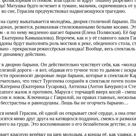
 с фольклорным оттенком. Благодать! И вдруг тишину разрезают 
! Матушка будто исчезает в тумане, мальчик, скрючившись от уж
к, во сне, Герасим предчувствовал надвигающуюся трагедию.
, на сцену выкатывается молодёжь, дворня столичной барыни. П
оддонах, резвится, размахивая стилизованными белыми косами. 
 и по нему медленно шагает барыня (Елена Полянская). Её барха
 Екатерина Камышалова). Впрочем, как и у её главного лакея Га
ддоны будут выполнять роль мостков к реке, обеденного стола, с
но - прекрасная режиссёрская находка! Вообще, весь спектакль
ёт динамику действию.
в дворню барыни. Он действительно чувствует себя, как «молодо
елезной дороги - и вот, обдавая его тучное тело то дымом с искр
повести произносят дворовые люди барыни, которые в спектакле К
мечательно, что текст Тургенева сохранён в спектакле почти по
Катерина (Екатерина Гусарова), Антипка (Антон Бачурин) и Ст
апоге жалок и противен, Маруся с торчащей вверх косой - смеш
асив и ловок. Ключница с Гаврилой, на правах главных, несколь
 - бесстрастны и равнодушны. Лишь бы не огорчить барыню…
 немой Герасим, ей одной он открывает своё сердце, а она отве
сятся мимо друг друга на катящихся поддонах, смеясь и размахи
него на груди. Это воспоминание о его беззаботном детстве, о л
вает красную верёвку на шеи молодым, а концы её, как удавки, 