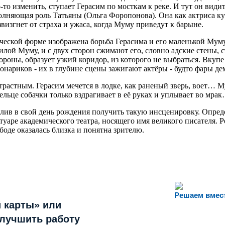
-то изменить, ступает Герасим по мосткам к реке. И тут он вид
олняющая роль Татьяны (Ольга Форопонова). Она как актриса ку
звизгнет от страха и ужаса, когда Муму приведут к барыне.
ской форме изображена борьба Герасима и его маленькой Мумуни,
илой Муму, и с двух сторон сжимают его, словно адские стены, с
тороны, образует узкий коридор, из которого не выбраться. Вкуп
онариков - их в глубине сцены зажигают актёры - будто фары 
трастным. Герасим мечется в лодке, как раненый зверь, воет… М
ельце собачки только вздрагивает в её руках и уплывает во мра
стлив в свой день рождения получить такую инсценировку. Опр
ртуаре академического театра, носящего имя великого писателя
боде оказалась близка и понятна зрителю.
Решаем вмес
 карты» или
улучшить работу