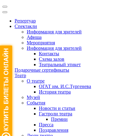
Репертуар
Спектакли
Информация для зрителей
Афиша
Мероприятия
Информация для зрителей
Контакты
Схема залов
Театральный этикет
Подарочные сертификаты
Театр
О театре
ОГАТ им. И.С.Тургенева
История театра
Музей
События
Новости и статьи
Гастроли театра
Премии
Пресса
Поздравления
Люди театра