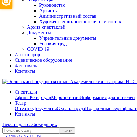
Руководство
Артисты
Административный состав
Художественно-постановочный состав
Архив спектаклей
Документы
Учредительные документы
Условия труда
COVID-19
Антитеррор
Сценическое оборудование
Фестиваль
Контакты
Спектакли
Афиша
Репертуар
Мероприятия
Информация для зрителей
Театр
О театре
Документы
Охрана труда
Подарочные сертифика
Контакты
Версия для слабовидящих
Найти
+7 (4862) 76-16-39