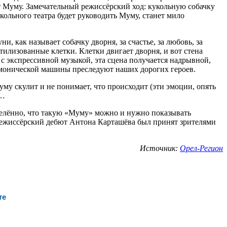
ит Муму. Замечательный режиссёрский ход: кукольную собачку
кольного театра будет руководить Муму, станет мило
 как называет собачку дворня, за счастье, за любовь, за
тилизованные клетки. Клетки двигает дворня, и вот стена
е с экспрессивной музыкой, эта сцена получается надрывной,
демонической машины преследуют наших дорогих героев.
уму скулит и не понимает, что происходит (эти эмоции, опять
к…
еделённо, что такую «Муму» можно и нужно показывать
. Режиссёрский дебют Антона Карташёва был принят зрителями
Источник:
Орел-Регион
те