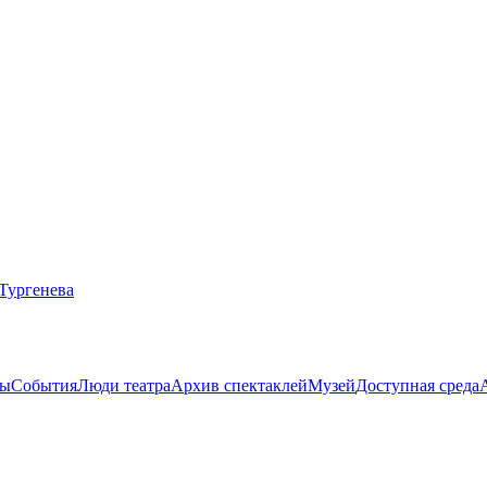
ты
События
Люди театра
Архив спектаклей
Музей
Доступная среда