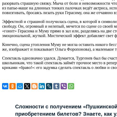
разорвать страшную связку. Мыча от боли и невозможности что
из папье-маше на длинных тонких палочках ведёт актриса, исп
повизгивать, бросаясь лизать руки Герасиму, она же отчаянно в
Эффектной и страшной получилась сцена, в которой в символиче
свободу. Он, огромный и нелепый, мечется по сцене со своей м
«гонит» Герасима и Муму прямо в зал или, разделяясь на две с
эмоциональной, жуткой. Мистический эффект добавляет свет ф
Конечно, сцена утопления Муму не могла оставить никого бесс
же, изображает и показывает Ольга Форопонова), а маленькое т
Спектакль однозначно удался. Думается, Тургенев был бы сча
школьникам, что такой спектакль займёт прочное место в репе
криками «браво!»: его задумка сделать спектакль о любви и сво
Сложности с получением «Пушкинской
приобретением билетов? Знаете, как 