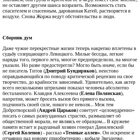
не оставляет другим шанса возразить. Возможность стать
спасителем и спасенным, дарованная Катей, растворяется в
воздухе. Снова Жоржа ведут обстоятельства и люди.
Сборник дум
Даже чужие перекрестные жизни теперь накрепко вплетены в
судьбу созерцающего Левицкого. Милые беседы, легкие
наряды того, первого лета, многое предопределили, на многое
указали. Но разве предостерегли? Могло быть иначе, если бы
не писатель Титов (
Дмитрий Бундиряков
), неистово
оправдывающийся по поводу критической рецензии на свое
творчество, до крайности зависимый. Удивительно, как актер
всего несколькими штрихами показал человека абсолютно
бесталанного. Клавдия Алексеевна (
Елена Полянская
),
напротив, может бросить вызов без прямого вызова,
подчинить своей силе, никого не неволя... Меж тем
Добротворский (
Андрей Царьков
) советует «целомудренно»
писать о самых разнузданных страстях, размышляет об
общественной морали, не являясь ее образцом... В кружеве
памяти встает и радушный хозяин генерал Данилевский
(
Сергей Коленов
) - рассказ
«Темные аллеи»
. Он искренне и
отчаянно рад новому приобретению - кобыле Звездочке.