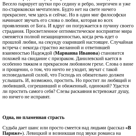
Весело парирует шутки про седину и ребро, энергичен и уже
по-стариковски мечтателен. Будто нет на свете ничего
прекраснее, чем здесь и сейчас. Но в один миг философски
начинают звучать его слова о любви, которая во всех
проявлениях от Бога. И вдруг он погружается в пучину своего
страдания. Просветленное оптимистическое восприятие мира
сменяется полной незащищенностью, когда речь идет о
прошлой любви, на секунду озарившей настоящее. Случайная
встреча с некогда страстно желанной и ответившей
взаимностью Надеждой (
Марианна Иванова
) становится
похожей на свидание с призраком. Данилевский кается в
особенно тяжком и прекрасном любовном грехе. Слова о вине
и прощении, о том, что ничто не уходит, звучат с такой
исповедальной силой, что Господь их обязательно должен
услышать. И, возможно, простить. Но простит ли любящий и
любивший, согрешивший и обиженный, одинокий? Удастся
ли простить самого себя? Слезы раскаяния встревожат душу,
но ничего не исправят.
Одна, но пламенная страсть
Судьба дает шанс или просто смеется над людьми (рассказ
«В
Париже»
). Левицкий и возникшая под звуки романса на