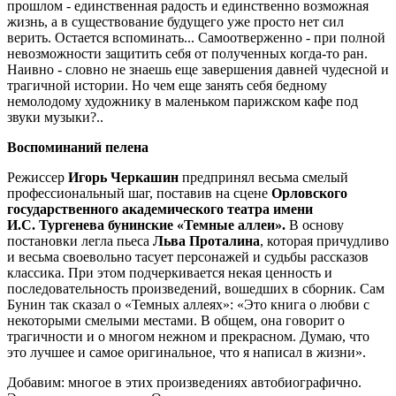
прошлом - единственная радость и единственно возможная
жизнь, а в существование будущего уже просто нет сил
верить. Остается вспоминать... Самоотверженно - при полной
невозможности защитить себя от полученных когда-то ран.
Наивно - словно не знаешь еще завершения давней чудесной и
трагичной истории. Но чем еще занять себя бедному
немолодому художнику в маленьком парижском кафе под
звуки музыки?..
Воспоминаний пелена
Режиссер
Игорь Черкашин
предпринял весьма смелый
профессиональный шаг, поставив на сцене
Орловского
государственного академического театра имени
И.С. Тургенева
бунинские «Темные аллеи».
В основу
постановки легла пьеса
Льва Проталина
, которая причудливо
и весьма своевольно тасует персонажей и судьбы рассказов
классика. При этом подчеркивается некая ценность и
последовательность произведений, вошедших в сборник. Сам
Бунин так сказал о «Темных аллеях»: «Это книга о любви с
некоторыми смелыми местами. В общем, она говорит о
трагичности и о многом нежном и прекрасном. Думаю, что
это лучшее и самое оригинальное, что я написал в жизни».
Добавим: многое в этих произведениях автобиографично.