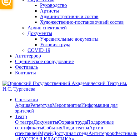
Руководство
Артисты
Административный состав
Художественно-постановочный состав
Архив спектаклей
Документы
Учредительные документы
Условия труда
COVID-19
Антитеррор
Сценическое оборудование
Фестиваль
Контакты
Спектакли
Афиша
Репертуар
Мероприятия
Информация для
зрителей
Театр
О театре
Документы
Охрана труда
Подарочные
сертификаты
События
Люди театра
Архив
спектаклей
Музей
Доступная среда
Антитеррор
Фестиваль
​ «РУССКАЯ КЛАССИКА»