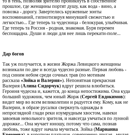
то в тень, позволяя зрителю проникнуть в собственное
прошлое, где женщины портят душу, как вода - вино, а
повозка - дорогу. Завертелись кружевные зонты
воспоминаний, гипнотизируя минувшей свежестью и
легкостью... Где теперь та чудесница - белокурая, улыбчивая.
Где теперь та Россия - родная, знакомая. Буря перемен
беспощадна. Души и люди для нее лишь перекати-поле...
Дар богов
Так уж получается, в жизни Жоржа Левицкого женщины
возникали по две и всегда чудесно разные. Первая любовь -
под синим небом среди сочных трав (по мотивам
рассказа
«Зойка и Валерия»
). Непонятная прекрасная
Валерия (
Алина Сидорчук
) вдруг решила влюбиться.
Героиня чудесна и, кажется, до конца непостижима. Она куда
больший художник, чем юный Жорж (
Сергей Евдокимов
):
видит мир во всем великолепии и радуется ему. Кому, как не
Валерии, в образе русалки сверкнуть однажды в
непроглядной глади реки изумрудным хвостом, навеки
завоевав невольного зрителя, и навсегда умчаться по лунной
дорожке... Она мучает юношу, потому что сама, познав
любовь, тоже вдруг начала мучиться. Зойка (
Марианна
Еремеева
), в коротком платьице, совершенно другая - милая,