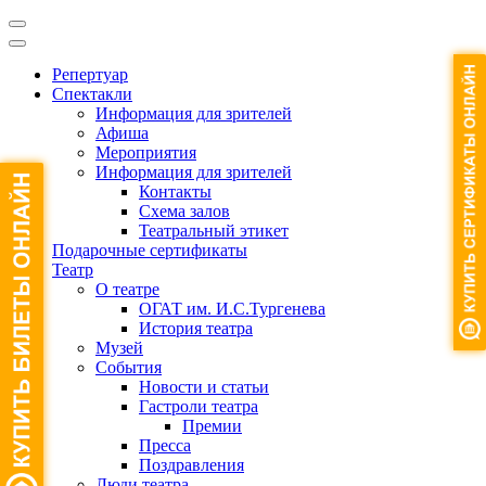
Репертуар
Спектакли
Информация для зрителей
Афиша
Мероприятия
Информация для зрителей
Контакты
Схема залов
Театральный этикет
Подарочные сертификаты
Театр
О театре
ОГАТ им. И.С.Тургенева
История театра
Музей
События
Новости и статьи
Гастроли театра
Премии
Пресса
Поздравления
Люди театра