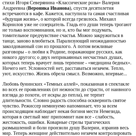
стихи Игоря Северянина «Классические розы» Валерия
Андреевна (
Вероника Иванова
), спустя десятилетия
встречаются в кафе. Кажется, наступила та самая счастливая
«будущая жизнь», о которой всегда грезилось. Михаил
Корнилов уже не созерцатель. Гладь его души теперь трогают
не только воспоминания, но и, кто бы мог подумать,
томительное предчувствие счастья. Можно закружиться в
танце, заново влюбиться. Парализующий неожиданностью
заколдованный сон из прошлого. А потом вежливые
разговоры - о любви к Родине, поражающие русских, как
никого другого; о двух неприкаянных несчастных душах,
которых теперь врачует лишь терпение - «медицина бедных».
Ничего нет. Условностей нет, расставаться незачем. Тепло,
уют, искусство. Жизнь обрела смысл. Возможно, впервые...
Любовь бунинских «Темных аллей», показанная в спектакле
во всех ее проявлениях (от нежности до страсти, от наивного
взгляда до похоти, от искры до пепла), не терпит
длительности. Словно радость способна осквернить святое
чувство. Режиссер неминуемо напоминает, что за всем
происходящим наблюдает некая богиня мести Немезида,
которая в светлый миг припомнит нам все - слабость,
жестокость, ошибки. Коварные стрелы трагических
размышлений и боли пронзили душу Валерии, изранив весь
мир. Теперь женщине действительно незачем контролировать