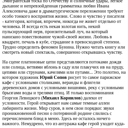
Эмигрантская тоска по Отечеству и солнечные удары, легкое
дыхание и непревзойденная грамматика любви Ивана
Алексеевича даже в драматургическом переложении требуют
особо тонкого восприятия жизни. Слово и чувство у писателя
- категория, которая, впрочем, никогда не живет отдельно от
человека. И всегда есть некая золотая нить, некий
пульсирующий нерв, пронзительный луч, на который
нанизано повествование чужой-своей жизни. Любовь в
квадрате, печаль в кубе, страдание в превосходной степени.
Трудно определить феномен Бунина. Нужно читать книгу или
смотреть новый спектакль, совершенно открывшись чувству.
На сцене платиновые цепи представляются потоками дождя
или солнца, ветвями яблонь в саду или плакучих ив на пруду,
цепями или струнами, качелями или путами... Это полотно, на
котором художник
Юрий Сопов
рисует то самое парижское
кафе с условными столиками, веранды и флигели
деревенских домов с условными вишнями, реку с условными
брызгами воды и трелями птиц. И только воспоминания
Георгия Левицкого (
Михаил Корнилов
) далеки от
условности. Герой открывает нам самые темные аллеи
лабиринта жизни. Мир суров, в нем свои порядки: звуки
проникновенной песни о потерянной родине слились с
перечислением блюд в меню. Здесь не осталось ничего
важного. Немудрено, что из антуража кафе герой уходит куда-