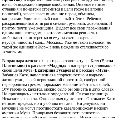
юная, безнадежно впервые влюбленная. Она еще не знает
отчаяния и по-детски стремится к цели (тоже не вполне
понятной), завоевывает внимание игрой, обманом,
капризами. Удивительный солнечный зайчик. Ребенок,
раскрасневшийся от игры в снежки, румяный, довольный. И
притом почти уже женщина! Выдает все свои переживания
одним лишь взглядом, в котором смешана ревность и
любопытство, интерес ко всему на свете и жуткая
неуступчивость. Годы... Москва... Уже не такой молодой, но
такой же одинокий Жорж вновь нежданно сталкивается со
«счастьем».
Вторая пара женских характеров - золотая тучка Катя (
Елена
Плотникова
) в рассказе
«Мадрид»
и наперерез стремящаяся к
своей цели Муза (
Екатерина Гусарова
) в рассказе
«Муза»
.
Забавная Катя, наполненная испорченностью и шармом
жизни улиц, своей первозданной простотой, сдобренной
первородным грехом, порождает желание заботиться о ней.
Эту героиню, кажется, можно было бы описать в двух словах.
Но приглядись - нет таких определений. Святая грешница.
Неказистая красота. Откровенная пугливость. Оптимизм Кати
не знает предела, но и у обиды нет дна... Ни девушка, ни
мужчина не могут противостоять кавалерийскому наскоку
амазонки Музы. Прикрывая беззащитность резкостью,
эпатажем, она груба и критична не в меру. Имеет свое мнение,