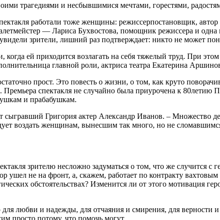
своими трагедиями и несбывшимися мечтами, горестями, радост
 спектакля работали тоже женщины: режиссер­постановщик, авто
алетмейстер — Лариса Бухвостова, помощник режиссера и одна
 увидели зрители, лишний раз подтверждает: никто не может по
 когда ей приходится возлагать на себя тяжелый труд. При этом 
сполнительница главной роли, актриса театра Екатерина Аршино
таточно прост. Это повесть о жизни, о том, как круто поворачи
. Премьера спектакля не случайно была приурочена к 80­летию 
бушкам и прабабушкам.
ает сыгравший Григория актер Александр Иванов. – Множество д
едует воздать женщинам, вынесшим так много, но не сломавшимс
ектакля зрителю несложно задуматься о том, что же случится с г
ор ушел не на фронт, а, скажем, работает по контракту вахтовым
ических обстоятельствах? Изменится ли от этого мотивация геро
то для любви и надежды, для отчаяния и смирения, для верности 
угим просто потому, что помочь могут.