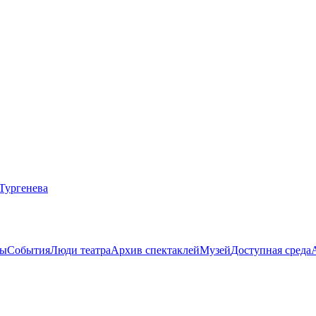
ты
События
Люди театра
Архив спектаклей
Музей
Доступная среда