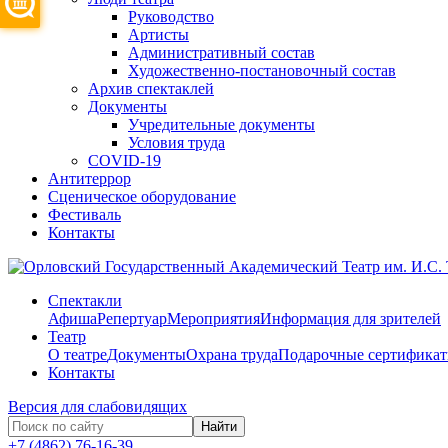
Руководство
Артисты
Административный состав
Художественно-постановочный состав
Архив спектаклей
Документы
Учредительные документы
Условия труда
COVID-19
Антитеррор
Сценическое оборудование
Фестиваль
Контакты
Спектакли
Афиша
Репертуар
Мероприятия
Информация для зрителей
Театр
О театре
Документы
Охрана труда
Подарочные сертифика
Контакты
Версия для слабовидящих
Найти
+7 (4862) 76-16-39