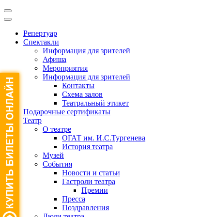
Репертуар
Спектакли
Информация для зрителей
Афиша
Мероприятия
Информация для зрителей
Контакты
Схема залов
Театральный этикет
Подарочные сертификаты
Театр
О театре
ОГАТ им. И.С.Тургенева
История театра
Музей
События
Новости и статьи
Гастроли театра
Премии
Пресса
Поздравления
Люди театра