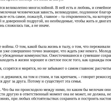
ается великолепно многослойной. В ней есть и любовь, и семейно
 и мелочная человеческая зависть, великодушие, подлинное благ
кле есть самое, пожалуй, главное – та откровенность, на котор
й и доверенной подругой, но необходимые, чтобы жить и двигат
ь сложилась так, а не иначе.
 войны. О том, какой была жизнь в тылу, о том, что переживали 
и уже совершенно точно знающие, что ждать уже некого. Моло
и убежденные коммунистки. Ожесточившиеся и сумевшие сохрани
ходить в жизни хорошее и светлое после того, как однажды пока
бя, ссорятся и мирятся, но не забывают о самом главном: рассчит
и держимся, на том и стоим, и так крепчаем, – говорит режиссе
друг за друга. Потому и существует эта семья.
. Что бы ни происходило между ними, по каким бы мелочам они 
сти другую в ответственный момент она не может, не должна, не
ловиях, при любых обстоятельствах сохранить и построить насто