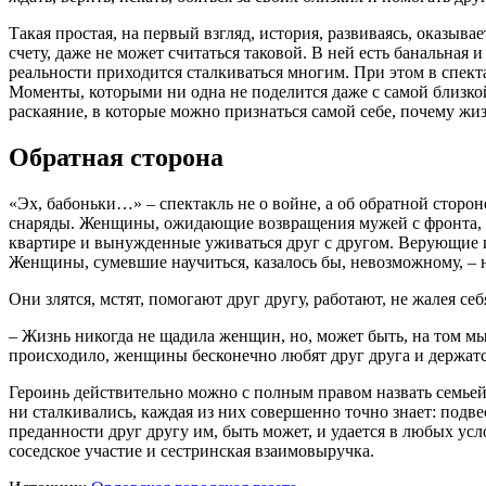
Такая простая, на первый взгляд, история, развиваясь, оказыв
счету, даже не может считаться таковой. В ней есть банальная
реальности приходится сталкиваться многим. При этом в спекта
Моменты, которыми ни одна не поделится даже с самой близко
раскаяние, в которые можно признаться самой себе, почему жизн
Обратная сторона
«Эх, бабоньки…» – спектакль не о войне, а об обратной стороне
снаряды. Женщины, ожидающие возвращения мужей с фронта, 
квартире и вынужденные уживаться друг с другом. Верующие 
Женщины, сумевшие научиться, казалось бы, невозможному, – на
Они злятся, мстят, помогают друг другу, работают, не жалея се
– Жизнь никогда не щадила женщин, но, может быть, на том мы 
происходило, женщины бесконечно любят друг друга и держатся 
Героинь действительно можно с полным правом назвать семьей
ни сталкивались, каждая из них совершенно точно знает: подве
преданности друг другу им, быть может, и удается в любых ус
соседское участие и сестринская взаимовыручка.