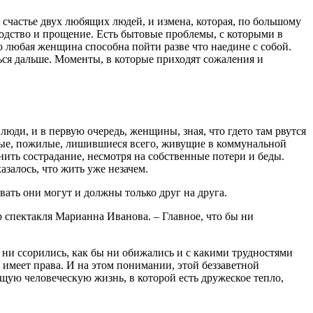
е счастье двух любящих людей, и измена, которая, по большому
ородство и прощение. Есть бытовые проблемы, с которыми в
ую любая женщина способна пойти разве что наедине с собой.
ься дальше. Моменты, в которые приходят сожаления и
люди, и в первую очередь, женщины, зная, что где­то там рвутся
дые, пожилые, лишившиеся всего, живущие в коммунальной
ть сострадание, несмотря на собственные потери и беды.
залось, что жить уже незачем.
ывать они могут и должны только друг на друга.
р спектакля Марианна Иванова. – Главное, что бы ни
ни ссорились, как бы ни обижались и с какими трудностями
 имеет права. И на этом понимании, этой беззаветной
ящую человеческую жизнь, в которой есть дружеское тепло,