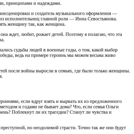
ями, принципами и надеждами.
р инсценировки и создатель музыкального оформления —
 из исполнительниц главной роли — Инна Севостьянова.
нять женщину так, как женщина.
она ждет, любит, рожает детей. Поэтому я полагаю, что эта
ва.
вались судьбы людей в военные годы, о том, какой выбор
Победы, ведь на примере героинь мы можем весьма живо
етей после войны выросли в семьях, где были только женщины.
я.
ероинями, если вдруг взять и вырвать их из предложенного
 методом и годами не бывает дома? Что, если семья Ольги
инь? Поблекнут ли их трагедии? Станут ли чувства и
и преступной, но неодолимой страсти. Точно так же они будут