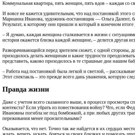
Коммунальная квартира, пять женщин, пять вдов – каждая со 
И вовсе не кажется удивительным, что над постановкой этого
Марианна Иванова, художник­-постановщик — Ольга Далент, б
Результат, к которому они пришли и который в конечном итоге
– Я думаю, каждая женщина сталкивается в жизни с ситуациями,
история окажется близка каждой женщине, – делится другая и
Разворачивающийся перед зрителем сюжет, с одной стороны, дос
приходилось делать женщинам и какие трудности преодолевать
представить, каково приходилось в те страшные дни нашим ба
– Работа над постановкой была легкой и светлой, – рассказыв
Этот спектакль – это прежде всего дань уважения, которую сл
Правда жизни
Даже с учетом всего сказанного выше, в процессе просмотра сп
контекста? Если убрать из повествования войну? Что, если Фед
Ивановны погибла не под бомбежкой, а при любых других траг
переживания менее пронзительными?
Оказывается, что нет. Точно так же найдется в их сердцах мес
ждать, верить, искать, бояться за своих близких и помогать др