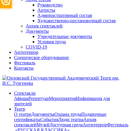
Руководство
Артисты
Административный состав
Художественно-постановочный состав
Архив спектаклей
Документы
Учредительные документы
Условия труда
COVID-19
Антитеррор
Сценическое оборудование
Фестиваль
Контакты
Спектакли
Афиша
Репертуар
Мероприятия
Информация для
зрителей
Театр
О театре
Документы
Охрана труда
Подарочные
сертификаты
События
Люди театра
Архив
спектаклей
Музей
Доступная среда
Антитеррор
Фестиваль
​ «РУССКАЯ КЛАССИКА»