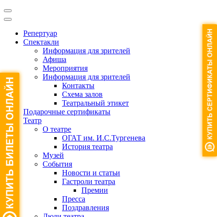
Репертуар
Спектакли
Информация для зрителей
Афиша
Мероприятия
Информация для зрителей
Контакты
Схема залов
Театральный этикет
Подарочные сертификаты
Театр
О театре
ОГАТ им. И.С.Тургенева
История театра
Музей
События
Новости и статьи
Гастроли театра
Премии
Пресса
Поздравления
Люди театра