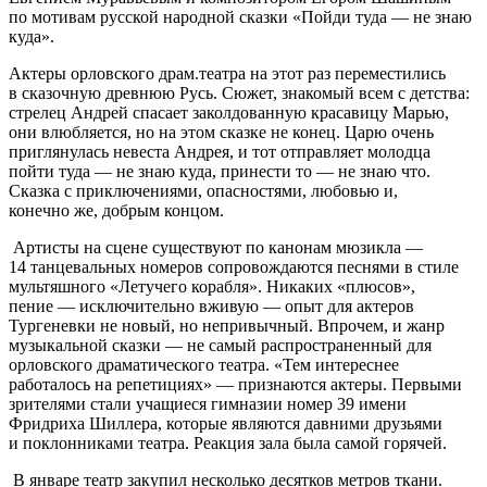
по мотивам русской народной сказки «Пойди туда — не знаю
куда».
Актеры орловского драм.театра на этот раз переместились
в сказочную древнюю Русь. Сюжет, знакомый всем с детства:
стрелец Андрей спасает заколдованную красавицу Марью,
они влюбляется, но на этом сказке не конец. Царю очень
приглянулась невеста Андрея, и тот отправляет молодца
пойти туда — не знаю куда, принести то — не знаю что.
Сказка с приключениями, опасностями, любовью и,
конечно же, добрым концом.
Артисты на сцене существуют по канонам мюзикла —
14 танцевальных номеров сопровождаются песнями в стиле
мультяшного «Летучего корабля». Никаких «плюсов»,
пение — исключительно вживую — опыт для актеров
Тургеневки не новый, но непривычный. Впрочем, и жанр
музыкальной сказки — не самый распространенный для
орловского драматического театра. «Тем интереснее
работалось на репетициях» — признаются актеры. Первыми
зрителями стали учащиеся гимназии номер 39 имени
Фридриха Шиллера, которые являются давними друзьями
и поклонниками театра. Реакция зала была самой горячей.
В январе театр закупил несколько десятков метров ткани.