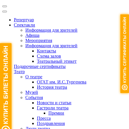
Репертуар
Спектакли
Информация для зрителей
Афиша
Мероприятия
Информация для зрителей
Контакты
Схема залов
Театральный этикет
Подарочные сертификаты
Театр
О театре
ОГАТ им. И.С.Тургенева
История театра
Музей
События
Новости и статьи
Гастроли театра
Премии
Пресса
Поздравления
Люди театра