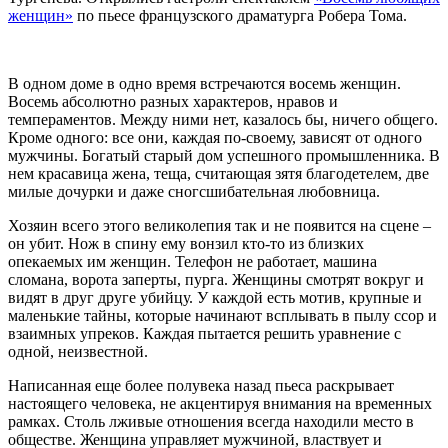
женщин»
по пьесе французского драматурга Робера Тома.
В одном доме в одно время встречаются восемь женщин.
Восемь абсолютно разных характеров, нравов и
темпераментов. Между ними нет, казалось бы, ничего общего.
Кроме одного: все они, каждая по-своему, зависят от одного
мужчины. Богатый старый дом успешного промышленника. В
нем красавица жена, теща, считающая зятя благодетелем, две
милые дочурки и даже сногсшибательная любовница.
Хозяин всего этого великолепия так и не появится на сцене –
он убит. Нож в спину ему вонзил кто-то из близких
опекаемых им женщин. Телефон не работает, машина
сломана, ворота заперты, пурга. Женщины смотрят вокруг и
видят в друг друге убийцу. У каждой есть мотив, крупные и
маленькие тайны, которые начинают всплывать в пылу ссор и
взаимных упреков. Каждая пытается решить уравнение с
одной, неизвестной.
Написанная еще более полувека назад пьеса раскрывает
настоящего человека, не акцентируя внимания на временных
рамках. Столь лживые отношения всегда находили место в
обществе. Женщина управляет мужчиной, властвует и