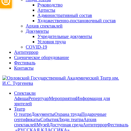
Руководство
Артисты
Административный состав
Художественно-постановочный состав
Архив спектаклей
Документы
Учредительные документы
Условия труда
COVID-19
Антитеррор
Сценическое оборудование
Фестиваль
Контакты
Спектакли
Афиша
Репертуар
Мероприятия
Информация для
зрителей
Театр
О театре
Документы
Охрана труда
Подарочные
сертификаты
События
Люди театра
Архив
спектаклей
Музей
Доступная среда
Антитеррор
Фестиваль
​ «РУССКАЯ КЛАССИКА»