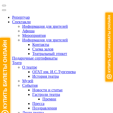
Репертуар
Спектакли
Информация для зрителей
Афиша
Мероприятия
Информация для зрителей
Контакты
Схема залов
Театральный этикет
Подарочные сертификаты
Театр
О театре
ОГАТ им. И.С.Тургенева
История театра
Музей
События
Новости и статьи
Гастроли театра
Премии
Пресса
Поздравления
Люди театра