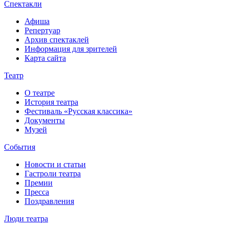
Спектакли
Афиша
Репертуар
Архив спектаклей
Информация для зрителей
Карта сайта
Театр
О театре
История театра
Фестиваль «Русская классика»
Документы
Музей
События
Новости и статьи
Гастроли театра
Премии
Пресса
Поздравления
Люди театра