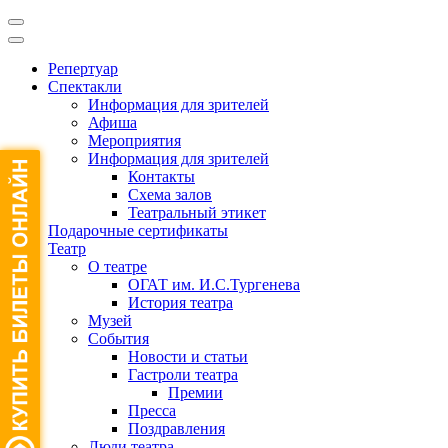
Репертуар
Спектакли
Информация для зрителей
Афиша
Мероприятия
Информация для зрителей
Контакты
Схема залов
Театральный этикет
Подарочные сертификаты
Театр
О театре
ОГАТ им. И.С.Тургенева
История театра
Музей
События
Новости и статьи
Гастроли театра
Премии
Пресса
Поздравления
Люди театра