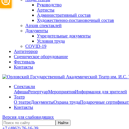
Руководство
Артисты
Административный состав
Художественно-постановочный состав
Архив спектаклей
Документы
Учредительные документы
Условия труда
COVID-19
Антитеррор
Сценическое оборудование
Фестиваль
Контакты
Спектакли
Афиша
Репертуар
Мероприятия
Информация для зрителей
Театр
О театре
Документы
Охрана труда
Подарочные сертифика
Контакты
Версия для слабовидящих
Найти
+7 (4862) 76-16-39