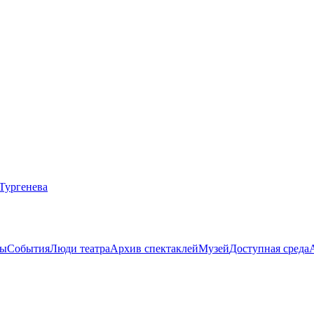
ты
События
Люди театра
Архив спектаклей
Музей
Доступная среда