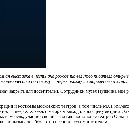
озная выставка в честь дня рождения великого писателя открыв
его творчество по-новому — через призму театрального и кинои
мена" закрыта для посетителей. Сотрудники музея Пушкина еще
корации и костюмы московских театров, в том числе МХТ им.Че
атов — веер XIX века, с которым выходила на сцену актриса Ол
даже мебель, участвовавшие в той же постановке театров Орла и 
 жизни называли абсолютно несценическим писателем.