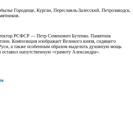
былье Городище, Курган, Переславль-Залесский, Петрозаводск,
мятников.
итектор РСФСР — Петр Семенович Бутенко. Памятник
 тонн. Композиция изображает Великого князя, сидящего
Руси, а также особенным образом выделить духовную мощь
он оставил напутственную «грамоту Александра».
те