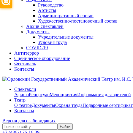
Руководство
Артисты
Административный состав
Художественно-постановочный состав
Архив спектаклей
Документы
Учредительные документы
Условия труда
COVID-19
Антитеррор
Сценическое оборудование
Фестиваль
Контакты
Спектакли
Афиша
Репертуар
Мероприятия
Информация для зрителей
Театр
О театре
Документы
Охрана труда
Подарочные сертифика
Контакты
Версия для слабовидящих
Найти
+7 (4862) 76-16-39