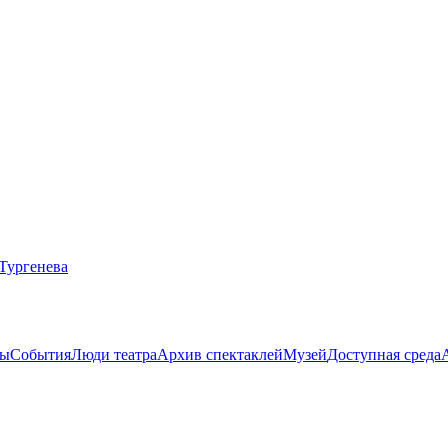
ты
События
Люди театра
Архив спектаклей
Музей
Доступная среда