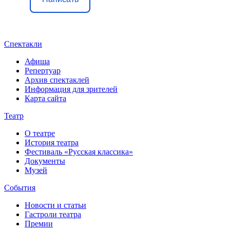
Спектакли
Афиша
Репертуар
Архив спектаклей
Информация для зрителей
Карта сайта
Театр
О театре
История театра
Фестиваль «Русская классика»
Документы
Музей
События
Новости и статьи
Гастроли театра
Премии