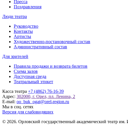
Пресса
Поздравления
Люди театра
Руководство
Контакты
Артисты
Художественно-постановочный состав
Административный состав
Для зрителей
Правила продажи и возврата билетов
Схема залов
Доступная среда
Театральный этикет
Касса театра
+7 (4862) 76-16-39
Адрес:
302000, г. Орел, пл. Ленина, 2
E-mail:
oo_buk_ogat@orel-region.ru
Мы в соц. сетях
Версия для слабовидящих
© 2026. Орловский государственный академический театр им. 