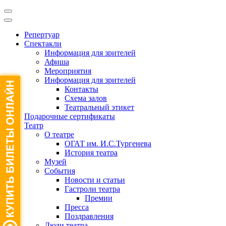
Репертуар
Спектакли
Информация для зрителей
Афиша
Мероприятия
Информация для зрителей
Контакты
Схема залов
Театральный этикет
Подарочные сертификаты
Театр
О театре
ОГАТ им. И.С.Тургенева
История театра
Музей
События
Новости и статьи
Гастроли театра
Премии
Пресса
Поздравления
Люди театра