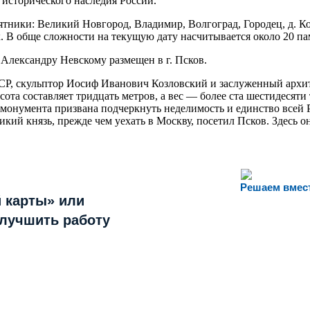
 исторического наследия России.
тники: Великий Новгород, Владимир, Волгоград, Городец, д. Ко
к. В обще сложности на текущую дату насчитывается около 20 па
Александру Невскому размещен в г. Псков.
Р, скульптор Иосиф Иванович Козловский и заслуженный арх
ота составляет тридцать метров, а вес — более ста шестидесяти
монумента призвана подчеркнуть неделимость и единство всей 
икий князь, прежде чем уехать в Москву, посетил Псков. Здесь 
Решаем вмес
 карты» или
улучшить работу