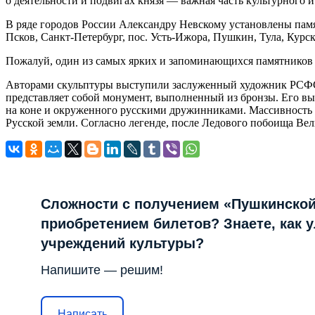
о деятельности и подвигах князя — важная часть культурного и
В ряде городов России Александру Невскому установлены памя
Псков, Санкт-Петербург, пос. Усть-Ижора, Пушкин, Тула, Курс
Пожалуй, один из самых ярких и запоминающихся памятников 
Авторами скульптуры выступили заслуженный художник РСФС
представляет собой монумент, выполненный из бронзы. Его выс
на коне и окруженного русскими дружинниками. Массивность 
Русской земли. Согласно легенде, после Ледового побоища Вел
Сложности с получением «Пушкинской
приобретением билетов? Знаете, как 
учреждений культуры?
Напишите — решим!
Написать