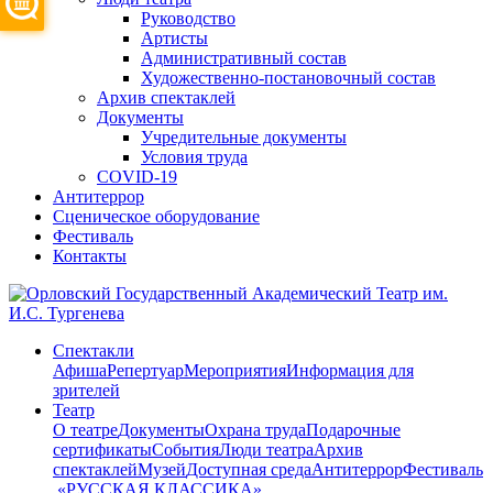
Руководство
Артисты
Административный состав
Художественно-постановочный состав
Архив спектаклей
Документы
Учредительные документы
Условия труда
COVID-19
Антитеррор
Сценическое оборудование
Фестиваль
Контакты
Спектакли
Афиша
Репертуар
Мероприятия
Информация для
зрителей
Театр
О театре
Документы
Охрана труда
Подарочные
сертификаты
События
Люди театра
Архив
спектаклей
Музей
Доступная среда
Антитеррор
Фестиваль
​ «РУССКАЯ КЛАССИКА»