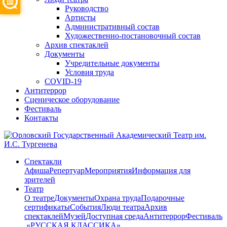
Руководство
Артисты
Административный состав
Художественно-постановочный состав
Архив спектаклей
Документы
Учредительные документы
Условия труда
COVID-19
Антитеррор
Сценическое оборудование
Фестиваль
Контакты
Спектакли
Афиша
Репертуар
Мероприятия
Информация для
зрителей
Театр
О театре
Документы
Охрана труда
Подарочные
сертификаты
События
Люди театра
Архив
спектаклей
Музей
Доступная среда
Антитеррор
Фестиваль
​ «РУССКАЯ КЛАССИКА»