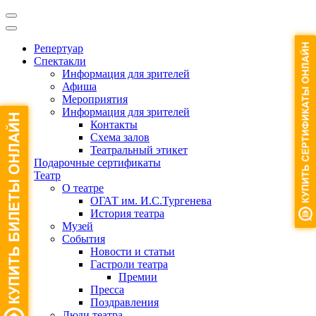
Репертуар
Спектакли
Информация для зрителей
Афиша
Мероприятия
Информация для зрителей
Контакты
Схема залов
Театральный этикет
Подарочные сертификаты
Театр
О театре
ОГАТ им. И.С.Тургенева
История театра
Музей
События
Новости и статьи
Гастроли театра
Премии
Пресса
Поздравления
Люди театра