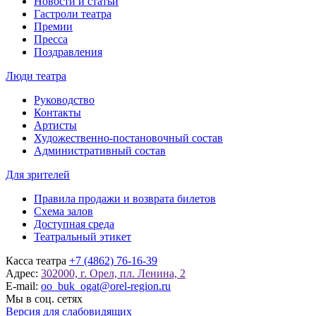
Новости и статьи
Гастроли театра
Премии
Пресса
Поздравления
Люди театра
Руководство
Контакты
Артисты
Художественно-постановочный состав
Административный состав
Для зрителей
Правила продажи и возврата билетов
Схема залов
Доступная среда
Театральный этикет
Касса театра
+7 (4862) 76-16-39
Адрес:
302000, г. Орел, пл. Ленина, 2
E-mail:
oo_buk_ogat@orel-region.ru
Мы в соц. сетях
Версия для слабовидящих