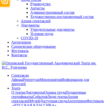
Руководство
Артисты
Административный состав
Художественно-постановочный состав
Архив спектаклей
Документы
Учредительные документы
Условия труда
COVID-19
Антитеррор
Сценическое оборудование
Фестиваль
Контакты
Спектакли
Афиша
Репертуар
Мероприятия
Информация для
зрителей
Театр
О театре
Документы
Охрана труда
Подарочные
сертификаты
События
Люди театра
Архив
спектаклей
Музей
Доступная среда
Антитеррор
Фестиваль
​ «РУССКАЯ КЛАССИКА»