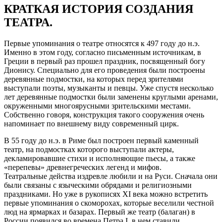
КРАТКАЯ ИСТОРИЯ СОЗДАНИЯ
ТЕАТРА.
Первые упоминания о театре относятся к 497 году до н.э.
Именно в этом году, согласно письменным источникам, в
Греции в первый раз прошел праздник, посвященный богу
Дионису. Специально для его проведения были построены
деревянные подмостки, на которых перед зрителями
выступали поэты, музыканты и певцы. Уже спустя несколько
лет деревянные подмостки были заменены круглыми аренами,
окруженными многоярусными зрительскими местами.
Собственно говоря, конструкция такого сооружения очень
напоминает по внешнему виду современный цирк.
В 55 году до н.э. в Риме был построен первый каменный
театр, на подмостках которого выступали актеры,
декламировавшие стихи и исполняющие пьесы, а также
«перепевы» древнегреческих легенд и мифов.
Театральные действа издревле любили и на Руси. Сначала они
были связаны с языческими обрядами и религиозными
праздниками. Но уже в рукописях XI века можно встретить
первые упоминания о скоморохах, которые веселили честной
люд на ярмарках и базарах. Первый же театр (балаган) в
России появился во времена Петра I, в нем ставили