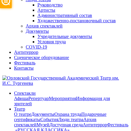
Руководство
Артисты
Административный состав
Художественно-постановочный состав
Архив спектаклей
Документы
Учредительные документы
Условия труда
COVID-19
Антитеррор
Сценическое оборудование
Фестиваль
Контакты
Спектакли
Афиша
Репертуар
Мероприятия
Информация для
зрителей
Театр
О театре
Документы
Охрана труда
Подарочные
сертификаты
События
Люди театра
Архив
спектаклей
Музей
Доступная среда
Антитеррор
Фестиваль
​ «РУССКАЯ КЛАССИКА»