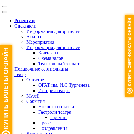
Репертуар
Спектакли
Информация для зрителей
Афиша
Мероприятия
Информация для зрителей
Контакты
Схема залов
Театральный этикет
Подарочные сертификаты
Театр
О театре
ОГАТ им. И.С.Тургенева
История театра
Музей
События
Новости и статьи
Гастроли театра
Премии
Пресса
Поздравления
Люди театра