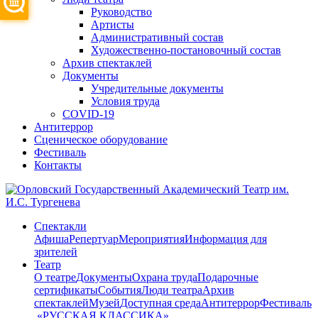
Руководство
Артисты
Административный состав
Художественно-постановочный состав
Архив спектаклей
Документы
Учредительные документы
Условия труда
COVID-19
Антитеррор
Сценическое оборудование
Фестиваль
Контакты
Спектакли
Афиша
Репертуар
Мероприятия
Информация для
зрителей
Театр
О театре
Документы
Охрана труда
Подарочные
сертификаты
События
Люди театра
Архив
спектаклей
Музей
Доступная среда
Антитеррор
Фестиваль
​ «РУССКАЯ КЛАССИКА»