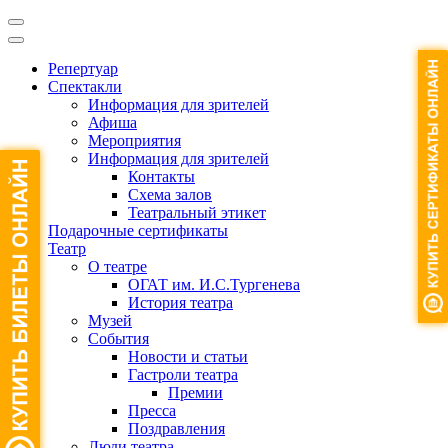
Репертуар
Спектакли
Информация для зрителей
Афиша
Мероприятия
Информация для зрителей
Контакты
Схема залов
Театральный этикет
Подарочные сертификаты
Театр
О театре
ОГАТ им. И.С.Тургенева
История театра
Музей
События
Новости и статьи
Гастроли театра
Премии
Пресса
Поздравления
Люди театра