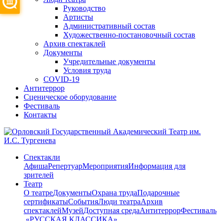
Руководство
Артисты
Административный состав
Художественно-постановочный состав
Архив спектаклей
Документы
Учредительные документы
Условия труда
COVID-19
Антитеррор
Сценическое оборудование
Фестиваль
Контакты
Спектакли
Афиша
Репертуар
Мероприятия
Информация для
зрителей
Театр
О театре
Документы
Охрана труда
Подарочные
сертификаты
События
Люди театра
Архив
спектаклей
Музей
Доступная среда
Антитеррор
Фестиваль
​ «РУССКАЯ КЛАССИКА»