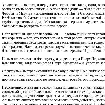
Занавес открывается, и перед нами герои спектакля, одни, в п
обещала быть бесконечной. Но пока жива душа — жива и его л
Федора и Марии в исполнении артистов Павла Сыромятникова
Ю.Некрасовой. Самое поразительное то, что по своей психофизи
глубоко трагичный образ. Мы видим, как героиню мучают сомн
максимально раскрыть личности героев.
Напряженный диалог персонажей — словно тихий плач изране
психофизика – вот, что помогает им в этой работе, актеры о
серый, мрачный свод храма, как бы засыпанный пеплом тольк
фотографиях. Даже офицерская форма выглядит именно так, как
безжизненного цвета костюме - главная героиня. Чёрно-белы
Нельзя не отметить и большую удачу режиссера Игоря Черкаши
Камышалову, видеорежиссера Петра Мусатова – и успех не заст
Спектакль «Выстрел» ставился на малую сцену. Но в связи с р
факт, конечно, мешает зрителю поймать каждый взгляд, жест,
прочувствовать историю не меньше, чем, если бы это происход
Несомненно, очень интересной является линия «войны» межд
столько общего наиболее сильные личности из всех представле
дисциплины, подчинение приказам и следование правилам устав
Алымов же считает, что важнее осмысленность действий, взаи
фашистских оккупантов, но вот только методы разные. Профес