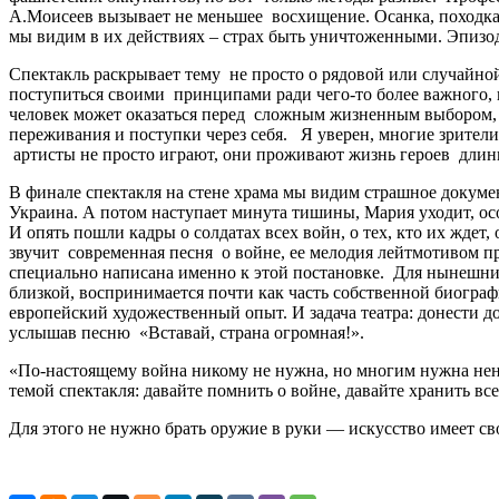
А.Моисеев вызывает не меньшее восхищение. Осанка, походка, 
мы видим в их действиях – страх быть уничтоженными. Эпизод
Спектакль раскрывает тему не просто о рядовой или случайной 
поступиться своими принципами ради чего-то более важного, н
человек может оказаться перед сложным жизненным выбором, и
переживания и поступки через себя. Я уверен, многие зрители 
артисты не просто играют, они проживают жизнь героев длинно
В финале спектакля на стене храма мы видим страшное докуме
Украина. А потом наступает минута тишины, Мария уходит, осо
И опять пошли кадры о солдатах всех войн, о тех, кто их ждет
звучит современная песня о войне, ее мелодия лейтмотивом прох
специально написана именно к этой постановке. Для нынешних 
близкой, воспринимается почти как часть собственной биографии
европейский художественный опыт. И задача театра: донести до
услышав песню «Вставай, страна огромная!».
«По-настоящему война никому не нужна, но многим нужна нена
темой спектакля: давайте помнить о войне, давайте хранить все
Для этого не нужно брать оружие в руки — искусство имеет св