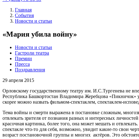
Главная
События
Новости и статьи
«Мария убила войну»
Новости и статьи
Гастроли театра
Премии
Пресса
Поздравления
29
апреля 2015
Орловскому государственному театру им. И.С.Тургенева не вп
Республика Башкортостан Владимира Жеребцова «Пикничок» уже
скорее можно назвать фильмом-спектаклем, спектаклем-испове
Тема войны и смерти выражена в постановке сложным, многозв
отвлекать зрителя от познания разных и интересных личностей
красочная картинка, более того, она может мешать и отвлекать
спектакле что-то для себя, возможно, увидит какие-то свои че
возраст постановочной группы и многих актёров. Это обстояте