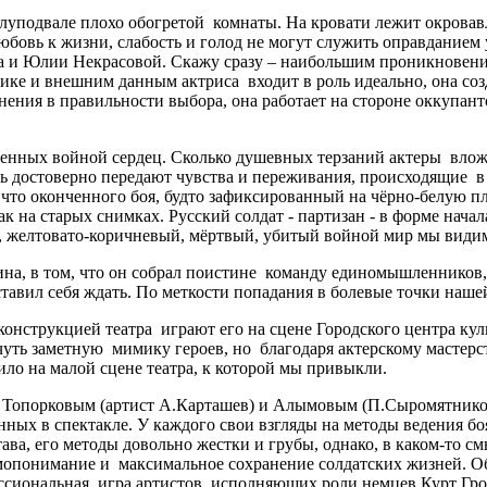
олуподвале плохо обогретой комнаты. На кровати лежит окровавл
юбовь к жизни, слабость и голод не могут служить оправданием
 и Юлии Некрасовой. Скажу сразу – наибольшим проникновение
ке и внешним данным актриса входит в роль идеально, она созда
ения в правильности выбора, она работает на стороне оккупан
нных войной сердец. Сколько душевных терзаний актеры вложи
чень достоверно передают чувства и переживания, происходящие
о что оконченного боя, будто зафиксированный на чёрно-белую
 на старых снимках. Русский солдат - партизан - в форме начал
й, желтовато-коричневый, мёртвый, убитый войной мир мы види
на, в том, что он собрал поистине команду единомышленников, 
авил себя ждать. По меткости попадания в болевые точки нашей
еконструкцией театра играют его на сцене Городского центра ку
 чуть заметную мимику героев, но благодаря актерскому масте
ило на малой сцене театра, к которой мы привыкли.
у Топорковым (артист А.Карташев) и Алымовым (П.Сыромятнико
нных в спектакле. У каждого свои взгляды на методы ведения б
а, его методы довольно жестки и грубы, однако, в каком-то см
мопонимание и максимальное сохранение солдатских жизней. Об
сиональная игра артистов, исполняющих роли немцев Курт Грос