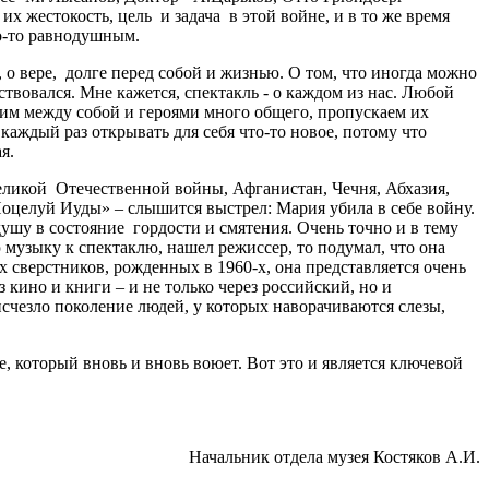
х жестокость, цель и задача в этой войне, и в то же время
о-то равнодушным.
, о вере, долге перед собой и жизнью. О том, что иногда можно
твовался. Мне кажется, спектакль - о каждом из нас. Любой
им между собой и героями много общего, пропускаем их
каждый раз открывать для себя что-то новое, потому что
я.
еликой Отечественной войны, Афганистан, Чечня, Абхазия,
Поцелуй Иуды» – слышится выстрел: Мария убила в себе войну.
душу в состояние гордости и смятения. Очень точно и в тему
ю музыку к спектаклю, нашел режиссер, то подумал, что она
 сверстников, рожденных в 1960-х, она представляется очень
з кино и книги – и не только через российский, но и
исчезло поколение людей, у которых наворачиваются слезы,
 который вновь и вновь воюет. Вот это и является ключевой
Начальник отдела музея Костяков А.И.