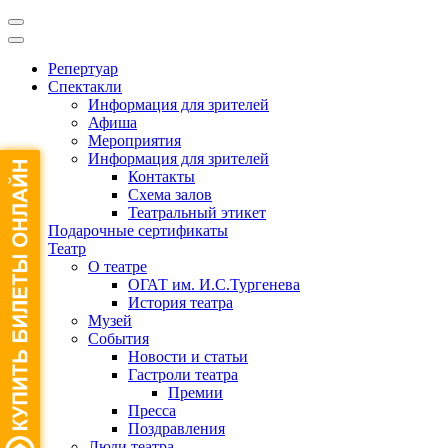
Репертуар
Спектакли
Информация для зрителей
Афиша
Мероприятия
Информация для зрителей
Контакты
Схема залов
Театральный этикет
Подарочные сертификаты
Театр
О театре
ОГАТ им. И.С.Тургенева
История театра
Музей
События
Новости и статьи
Гастроли театра
Премии
Пресса
Поздравления
Люди театра