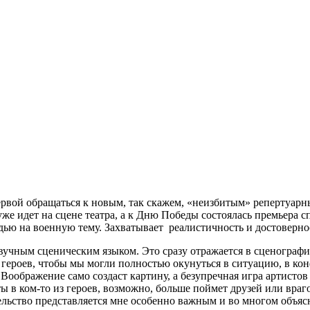
ервой обращаться к новым, так скажем, «неизбитым» репертуар
 идет на сцене театра, а к Дню Победы состоялась премьера сп
дью на военную тему. Захватывает реалистичность и достоверн
учным сценическим языком. Это сразу отражается в сценографии
 героев, чтобы мы могли полностью окунуться в ситуацию, в ко
. Воображение само создаст картину, а безупречная игра артисто
рты в ком-то из героев, возможно, больше поймет друзей или вра
льство представляется мне особенно важным и во многом объясн