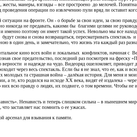
жесты, манеры, взгляды – все простроено до мелочей. Понятна и
 проведения операции по извлечению пули вряд ли оставит ког
ситуации на фронте. Он - о борьбе за свои идеи, за свою правду
о никогда не предавать, какими бы благими целями не руководс
 именно поэтому он имеет такой успех. Невольно мы все наход
будут снова и снова возвращаться, пересматривать спектакль и 
ю в один день, и замечательно, что жизнь эта каждый раз разна
нтальное кино всех войн и локальных конфликтов, начиная с В
знав свое предательство, последний раз посмотрев на фреску «
, о верности и надежде на чудо. Видеоряд ошеломляет, приводит 
одит через весь спектакль. Если бы я не знал, что ее, как и вс
молодых та страшная война – далёкая история. Для меня и моих
, а те, кто родился на исходе ХХ века, видят её издалека – чере
 них всю правду о людях, их подвиге, о том времени. Чтобы не 
висть». Ненависть и теперь слишком сильна – в нынешнем мире,
, что заставляет нас помнить о ее ужасах.
ой арсенал для взывания к памяти.