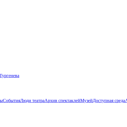
ты
События
Люди театра
Архив спектаклей
Музей
Доступная среда