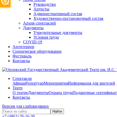
Руководство
Артисты
Административный состав
Художественно-постановочный состав
Архив спектаклей
Документы
Учредительные документы
Условия труда
COVID-19
Антитеррор
Сценическое оборудование
Фестиваль
Контакты
Спектакли
Афиша
Репертуар
Мероприятия
Информация для зрителей
Театр
О театре
Документы
Охрана труда
Подарочные сертифика
Контакты
Версия для слабовидящих
Найти
+7 (4862) 76-16-39