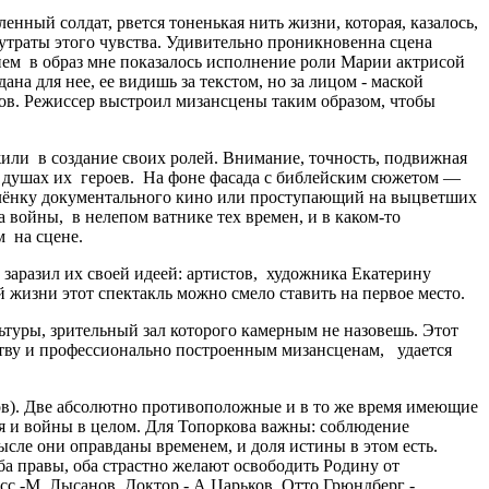
енный солдат, рвется тоненькая нить жизни, которая, казалось,
 утраты этого чувства. Удивительно проникновенна сцена
м в образ мне показалось исполнение роли Марии актрисой
на для нее, ее видишь за текстом, но за лицом - маской
тов. Режиссер выстроил мизансцены таким образом, чтобы
ли в создание своих ролей. Внимание, точность, подвижная
 в душах их героев. На фоне фасада с библейским сюжетом —
 плёнку документального кино или проступающий на выцветших
а войны, в нелепом ватнике тех времен, и в каком-то
м на сцене.
заразил их своей идеей: артистов, художника Екатерину
 жизни этот спектакль можно смело ставить на первое место.
льтуры, зрительный зал которого камерным не назовешь. Этот
рству и профессионально построенным мизансценам, удается
в). Две абсолютно противоположные и в то же время имеющие
оя и войны в целом. Для Топоркова важны: соблюдение
ысле они оправданы временем, и доля истины в этом есть.
а правы, оба страстно желают освободить Родину от
с -М. Лысанов, Доктор - А.Царьков, Отто Грюндберг -