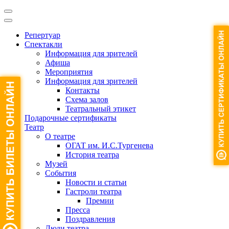
Репертуар
Спектакли
Информация для зрителей
Афиша
Мероприятия
Информация для зрителей
Контакты
Схема залов
Театральный этикет
Подарочные сертификаты
Театр
О театре
ОГАТ им. И.С.Тургенева
История театра
Музей
События
Новости и статьи
Гастроли театра
Премии
Пресса
Поздравления
Люди театра