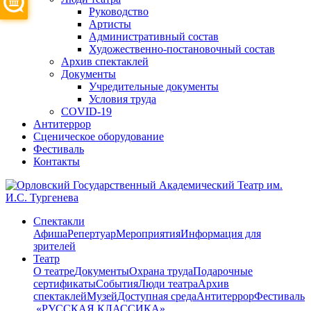
Руководство
Артисты
Административный состав
Художественно-постановочный состав
Архив спектаклей
Документы
Учредительные документы
Условия труда
COVID-19
Антитеррор
Сценическое оборудование
Фестиваль
Контакты
Спектакли
Афиша
Репертуар
Мероприятия
Информация для
зрителей
Театр
О театре
Документы
Охрана труда
Подарочные
сертификаты
События
Люди театра
Архив
спектаклей
Музей
Доступная среда
Антитеррор
Фестиваль
​ «РУССКАЯ КЛАССИКА»