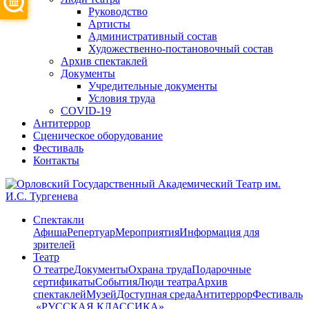
Руководство
Артисты
Административный состав
Художественно-постановочный состав
Архив спектаклей
Документы
Учредительные документы
Условия труда
COVID-19
Антитеррор
Сценическое оборудование
Фестиваль
Контакты
Спектакли
Афиша
Репертуар
Мероприятия
Информация для
зрителей
Театр
О театре
Документы
Охрана труда
Подарочные
сертификаты
События
Люди театра
Архив
спектаклей
Музей
Доступная среда
Антитеррор
Фестиваль
​ «РУССКАЯ КЛАССИКА»