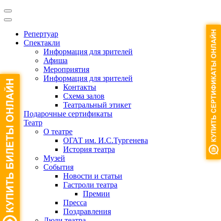
Репертуар
Спектакли
Информация для зрителей
Афиша
Мероприятия
Информация для зрителей
Контакты
Схема залов
Театральный этикет
Подарочные сертификаты
Театр
О театре
ОГАТ им. И.С.Тургенева
История театра
Музей
События
Новости и статьи
Гастроли театра
Премии
Пресса
Поздравления
Люди театра