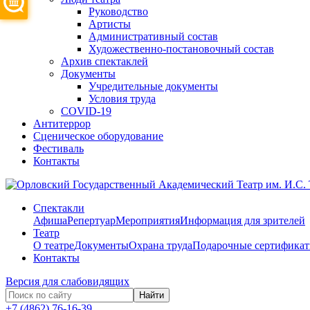
Руководство
Артисты
Административный состав
Художественно-постановочный состав
Архив спектаклей
Документы
Учредительные документы
Условия труда
COVID-19
Антитеррор
Сценическое оборудование
Фестиваль
Контакты
Спектакли
Афиша
Репертуар
Мероприятия
Информация для зрителей
Театр
О театре
Документы
Охрана труда
Подарочные сертифика
Контакты
Версия для слабовидящих
Найти
+7 (4862) 76-16-39