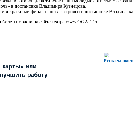
 сказка, в которой дебютируют наши молодые артисты: Александ
ночь» в постановке Владимира Кузнецова.
ий и красивый финал наших гастролей в постановке Владислава
и билеты можно на сайте театра www.OGATT.ru
Решаем вмес
 карты» или
улучшить работу