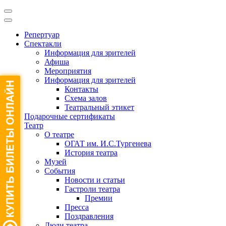
Репертуар
Спектакли
Информация для зрителей
Афиша
Мероприятия
Информация для зрителей
Контакты
Схема залов
Театральный этикет
Подарочные сертификаты
Театр
О театре
ОГАТ им. И.С.Тургенева
История театра
Музей
События
Новости и статьи
Гастроли театра
Премии
Пресса
Поздравления
Люди театра