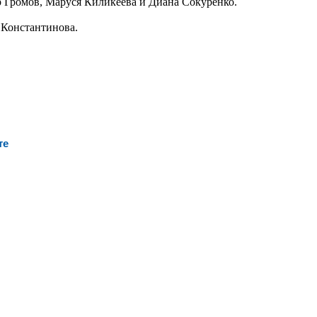
р Громов, Маруся Киликеева и Диана Сокуренко.
 Константинова.
те