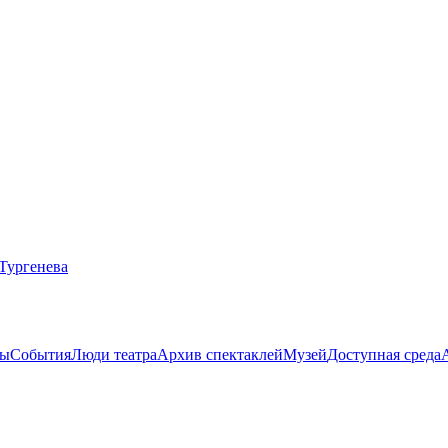
ты
События
Люди театра
Архив спектаклей
Музей
Доступная среда