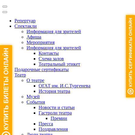
Репертуар
Спектакли
Информация для зрителей
Афиша
Мероприятия
Информация для зрителей
Контакты
Схема залов
Театральный этикет
Подарочные сертификаты
Театр
О театре
ОГАТ им. И.С.Тургенева
История театра
Музей
События
Новости и статьи
Гастроли театра
Премии
Пресса
Поздравления
Люди театра