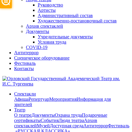
Руководство
Артисты
Административный состав
Художественно-постановочный состав
Архив спектаклей
Документы
Учредительные документы
Условия труда
COVID-19
Антитеррор
Сценическое оборудование
Фестиваль
Контакты
Спектакли
Афиша
Репертуар
Мероприятия
Информация для
зрителей
Театр
О театре
Документы
Охрана труда
Подарочные
сертификаты
События
Люди театра
Архив
спектаклей
Музей
Доступная среда
Антитеррор
Фестиваль
​ «РУССКАЯ КЛАССИКА»