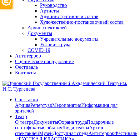
Руководство
Артисты
Административный состав
Художественно-постановочный состав
Архив спектаклей
Документы
Учредительные документы
Условия труда
COVID-19
Антитеррор
Сценическое оборудование
Фестиваль
Контакты
Спектакли
Афиша
Репертуар
Мероприятия
Информация для
зрителей
Театр
О театре
Документы
Охрана труда
Подарочные
сертификаты
События
Люди театра
Архив
спектаклей
Музей
Доступная среда
Антитеррор
Фестиваль
​ «РУССКАЯ КЛАССИКА»