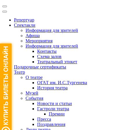
Репертуар
Спектакли
Информация для зрителей
Афиша
Мероприятия
Информация для зрителей
Контакты
Схема залов
Театральный этикет
Подарочные сертификаты
Театр
О театре
ОГАТ им. И.С.Тургенева
История театра
Музей
События
Новости и статьи
Гастроли театра
Премии
Пресса
Поздравления
Люди театра