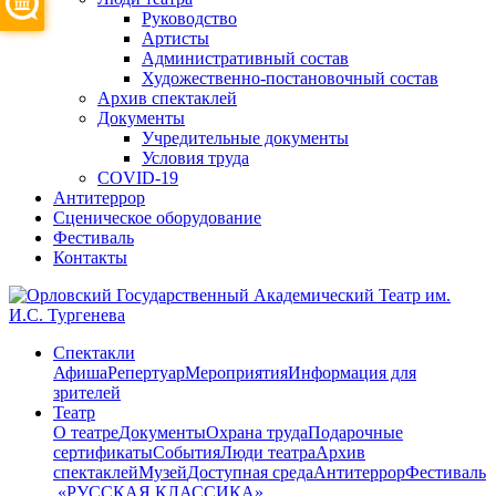
Руководство
Артисты
Административный состав
Художественно-постановочный состав
Архив спектаклей
Документы
Учредительные документы
Условия труда
COVID-19
Антитеррор
Сценическое оборудование
Фестиваль
Контакты
Спектакли
Афиша
Репертуар
Мероприятия
Информация для
зрителей
Театр
О театре
Документы
Охрана труда
Подарочные
сертификаты
События
Люди театра
Архив
спектаклей
Музей
Доступная среда
Антитеррор
Фестиваль
​ «РУССКАЯ КЛАССИКА»