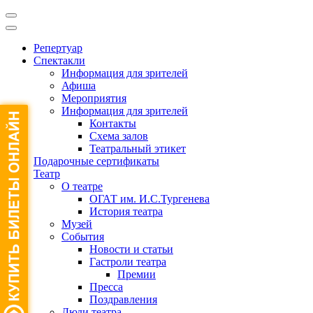
Репертуар
Спектакли
Информация для зрителей
Афиша
Мероприятия
Информация для зрителей
Контакты
Схема залов
Театральный этикет
Подарочные сертификаты
Театр
О театре
ОГАТ им. И.С.Тургенева
История театра
Музей
События
Новости и статьи
Гастроли театра
Премии
Пресса
Поздравления
Люди театра