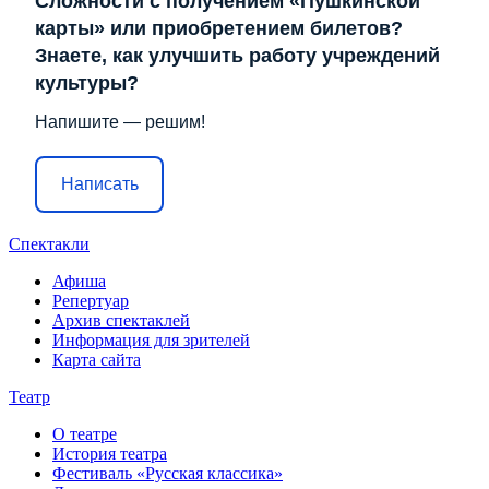
Сложности с получением «Пушкинской
карты» или приобретением билетов?
Знаете, как улучшить работу учреждений
культуры?
Напишите — решим!
Написать
Спектакли
Афиша
Репертуар
Архив спектаклей
Информация для зрителей
Карта сайта
Театр
О театре
История театра
Фестиваль «Русская классика»