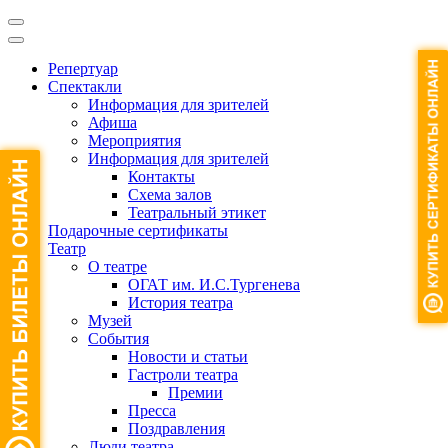
Репертуар
Спектакли
Информация для зрителей
Афиша
Мероприятия
Информация для зрителей
Контакты
Схема залов
Театральный этикет
Подарочные сертификаты
Театр
О театре
ОГАТ им. И.С.Тургенева
История театра
Музей
События
Новости и статьи
Гастроли театра
Премии
Пресса
Поздравления
Люди театра