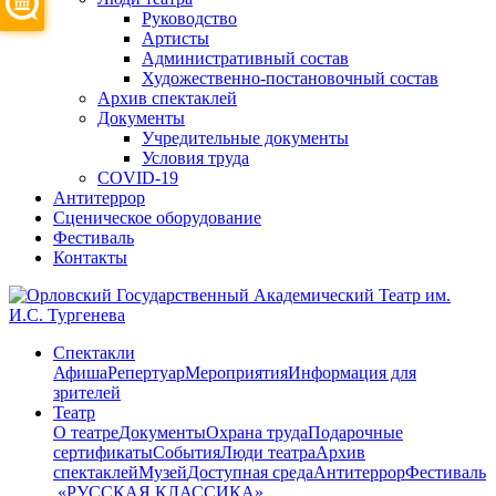
Руководство
Артисты
Административный состав
Художественно-постановочный состав
Архив спектаклей
Документы
Учредительные документы
Условия труда
COVID-19
Антитеррор
Сценическое оборудование
Фестиваль
Контакты
Спектакли
Афиша
Репертуар
Мероприятия
Информация для
зрителей
Театр
О театре
Документы
Охрана труда
Подарочные
сертификаты
События
Люди театра
Архив
спектаклей
Музей
Доступная среда
Антитеррор
Фестиваль
​ «РУССКАЯ КЛАССИКА»