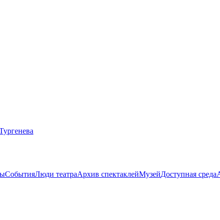
ты
События
Люди театра
Архив спектаклей
Музей
Доступная среда