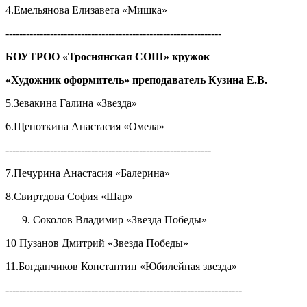
4.Емельянова Елизавета «Мишка»
---------------------------------------------------------------
БОУТРОО «Троснянская СОШ» кружок
«Художник оформитель» преподаватель Кузина Е.В.
5.Зевакина Галина «Звезда»
6.Щепоткина Анастасия «Омела»
------------------------------------------------------------
7.Печурина Анастасия «Балерина»
8.Свиртдова София «Шар»
Соколов Владимир «Звезда Победы»
10 Пузанов Дмитрий «Звезда Победы»
11.Богданчиков Константин «Юбилейная звезда»
---------------------------------------------------------------------