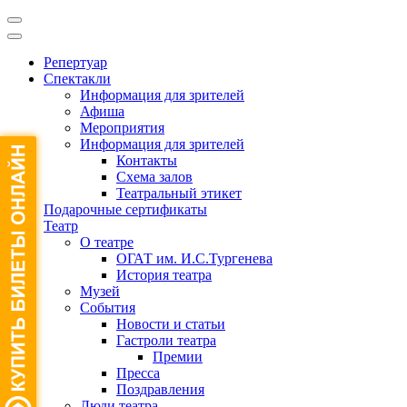
Репертуар
Спектакли
Информация для зрителей
Афиша
Мероприятия
Информация для зрителей
Контакты
Схема залов
Театральный этикет
Подарочные сертификаты
Театр
О театре
ОГАТ им. И.С.Тургенева
История театра
Музей
События
Новости и статьи
Гастроли театра
Премии
Пресса
Поздравления
Люди театра