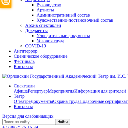
Руководство
Артисты
Административный состав
Художественно-постановочный состав
Архив спектаклей
Документы
Учредительные документы
Условия труда
COVID-19
Антитеррор
Сценическое оборудование
Фестиваль
Контакты
Спектакли
Афиша
Репертуар
Мероприятия
Информация для зрителей
Театр
О театре
Документы
Охрана труда
Подарочные сертифика
Контакты
Версия для слабовидящих
Найти
+7 (4862) 76-16-39