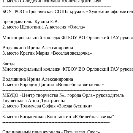
1. место Солодухин Михаил «Золотая фантазия»
-------------------------------------------------------------------------
БОУТРОО «Троснянская СОШ» кружок «Художник оформител
преподаватель Кузина Е.В.
2. место Щепоткина Анастасия «Омела»
-----------------------------------------------------------------------
Многопрофильный колледж ФГБОУ ВО Орловский ГАУ руков
Водяшкина Ирина Александровна
3. место Кратик Мария «Веселая звездочка»
------------------------------------------
Звезда:
Многопрофильный колледж ФГБОУ ВО Орловский ГАУ руков
Водяшкина Ирина Александровна
1. место Бородин Даниил «Волшебная звездочка»
------------------------------------------------------------------------------
МБУДО «Центр творчества №1 города Орла» руководитель
Глушенкова Анна Дмитриевна
2. место Толмачева София «Звезда бусинки»
-------------------------------------------------------------------------
3. место Богданчиков Константин «Юбилейная звезда"
---------------------------------------------------------------------—
Специальный приз журнала «Пять звезд. Орел»