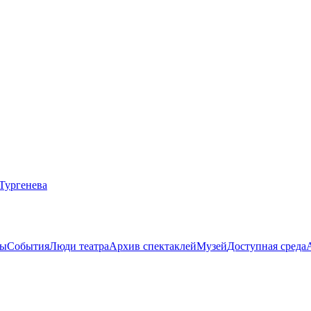
ты
События
Люди театра
Архив спектаклей
Музей
Доступная среда