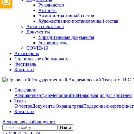
Руководство
Артисты
Административный состав
Художественно-постановочный состав
Архив спектаклей
Документы
Учредительные документы
Условия труда
COVID-19
Антитеррор
Сценическое оборудование
Фестиваль
Контакты
Спектакли
Афиша
Репертуар
Мероприятия
Информация для зрителей
Театр
О театре
Документы
Охрана труда
Подарочные сертифика
Контакты
Версия для слабовидящих
Найти
+7 (4862) 76-16-39