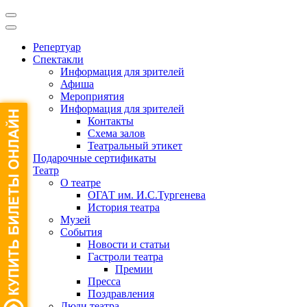
Репертуар
Спектакли
Информация для зрителей
Афиша
Мероприятия
Информация для зрителей
Контакты
Схема залов
Театральный этикет
Подарочные сертификаты
Театр
О театре
ОГАТ им. И.С.Тургенева
История театра
Музей
События
Новости и статьи
Гастроли театра
Премии
Пресса
Поздравления
Люди театра