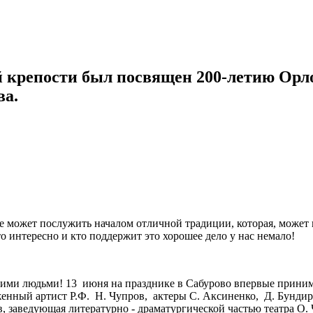
крепости был посвящен 200-летию Орло
ва.
е может послужить началом отличной традиции, которая, может
то интересно и кто поддержит это хорошее дело у нас немало!
шими людьми! 13 июня на празднике в Сабурово впервые приним
енный артист Р.Ф. Н. Чупров, актеры С. Аксиненко, Д. Бундир
ов, заведующая литературно - драматургической частью театра 