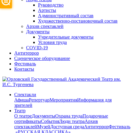
Руководство
Артисты
Административный состав
Художественно-постановочный состав
Архив спектаклей
Документы
Учредительные документы
Условия труда
COVID-19
Антитеррор
Сценическое оборудование
Фестиваль
Контакты
Спектакли
Афиша
Репертуар
Мероприятия
Информация для
зрителей
Театр
О театре
Документы
Охрана труда
Подарочные
сертификаты
События
Люди театра
Архив
спектаклей
Музей
Доступная среда
Антитеррор
Фестиваль
​ «РУССКАЯ КЛАССИКА»