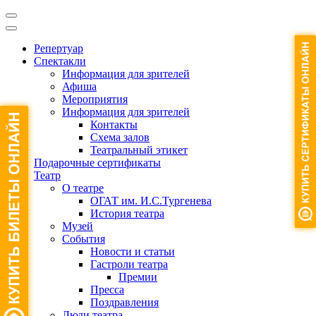
Репертуар
Спектакли
Информация для зрителей
Афиша
Мероприятия
Информация для зрителей
Контакты
Схема залов
Театральный этикет
Подарочные сертификаты
Театр
О театре
ОГАТ им. И.С.Тургенева
История театра
Музей
События
Новости и статьи
Гастроли театра
Премии
Пресса
Поздравления
Люди театра