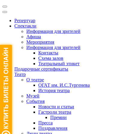
Репертуар
Спектакли
Информация для зрителей
Афиша
Мероприятия
Информация для зрителей
Контакты
Схема залов
Театральный этикет
Подарочные сертификаты
Театр
О театре
ОГАТ им. И.С.Тургенева
История театра
Музей
События
Новости и статьи
Гастроли театра
Премии
Пресса
Поздравления
Люди театра