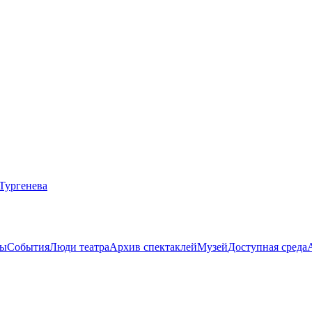
ты
События
Люди театра
Архив спектаклей
Музей
Доступная среда