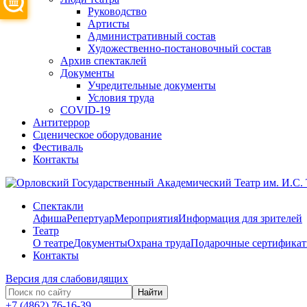
Руководство
Артисты
Административный состав
Художественно-постановочный состав
Архив спектаклей
Документы
Учредительные документы
Условия труда
COVID-19
Антитеррор
Сценическое оборудование
Фестиваль
Контакты
Спектакли
Афиша
Репертуар
Мероприятия
Информация для зрителей
Театр
О театре
Документы
Охрана труда
Подарочные сертифика
Контакты
Версия для слабовидящих
Найти
+7 (4862) 76-16-39